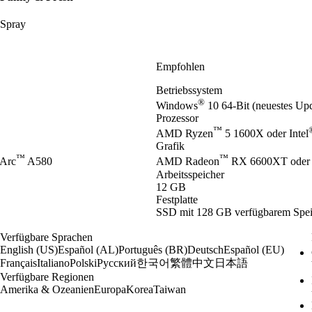
Spray
Empfohlen
Betriebssystem
®
Windows
10 64-Bit (neuestes Up
Prozessor
™
AMD Ryzen
5 1600X oder Intel
Grafik
™
™
Arc
A580
AMD Radeon
RX 6600XT oder
Arbeitsspeicher
12 GB
Festplatte
SSD mit 128 GB verfügbarem Speic
Verfügbare Sprachen
English (US)
Español (AL)
Português (BR)
Deutsch
Español (EU)
한국어
繁體中文
日本語
Français
Italiano
Polski
Русский
Verfügbare Regionen
Amerika & Ozeanien
Europa
Korea
Taiwan