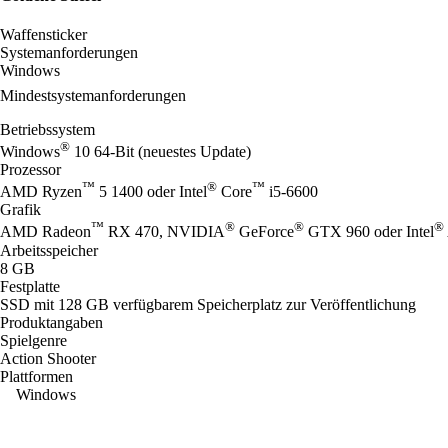
Waffensticker
Systemanforderungen
Windows
Mindestsystemanforderungen
Betriebssystem
®
Windows
10 64-Bit (neuestes Update)
Prozessor
™
®
™
AMD Ryzen
5 1400 oder Intel
Core
i5-6600
Grafik
™
®
®
®
AMD Radeon
RX 470, NVIDIA
GeForce
GTX 960 oder Intel
Arbeitsspeicher
8 GB
Festplatte
SSD mit 128 GB verfügbarem Speicherplatz zur Veröffentlichung
Produktangaben
Spielgenre
Action Shooter
Plattformen
Windows