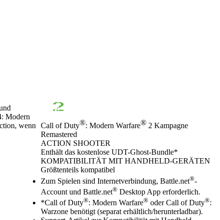
 und
 4: Modern
®
®
Action, wenn
Call of Duty
: Modern Warfare
2 Kampagne
Remastered
ACTION SHOOTER
Product Notification
Enthält das kostenlose UDT-Ghost-Bundle*
Preis
Available actions
KOMPATIBILITÄT MIT HANDHELD-GERÄTEN
Größtenteils kompatibel
®
Zum Spielen sind Internetverbindung, Battle.net
-
®
Account und Battle.net
Desktop App erforderlich.
®
®
®
*Call of Duty
: Modern Warfare
oder Call of Duty
:
Warzone benötigt (separat erhältlich/herunterladbar).