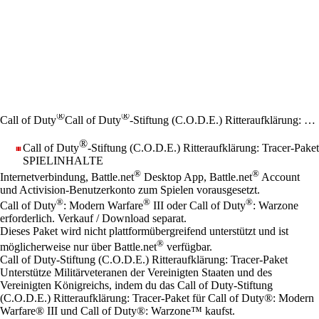
®
®
Call of Duty
Call of Duty
-Stiftung (C.O.D.E.) Ritteraufklärung: Tracer-Paket
®
Call of Duty
-Stiftung (C.O.D.E.) Ritteraufklärung: Tracer-Paket
SPIELINHALTE
Preis
Available actions
®
®
Internetverbindung, Battle.net
Desktop App, Battle.net
Account
und Activision-Benutzerkonto zum Spielen vorausgesetzt.
®
®
®
Call of Duty
: Modern Warfare
III oder Call of Duty
: Warzone
erforderlich. Verkauf / Download separat.
Dieses Paket wird nicht plattformübergreifend unterstützt und ist
®
möglicherweise nur über Battle.net
verfügbar.
Call of Duty-Stiftung (C.O.D.E.) Ritteraufklärung: Tracer-Paket
Unterstütze Militärveteranen der Vereinigten Staaten und des
Vereinigten Königreichs, indem du das Call of Duty-Stiftung
(C.O.D.E.) Ritteraufklärung: Tracer-Paket für Call of Duty®: Modern
Warfare® III und Call of Duty®: Warzone™ kaufst.