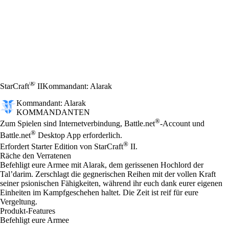
®
StarCraft
II
Kommandant: Alarak
Kommandant: Alarak
KOMMANDANTEN
Preis
Available actions
®
Zum Spielen sind Internetverbindung, Battle.net
-Account und
®
Battle.net
Desktop App erforderlich.
®
Erfordert Starter Edition von StarCraft
II.
Räche den Verratenen
Befehligt eure Armee mit Alarak, dem gerissenen Hochlord der
Tal’darim. Zerschlagt die gegnerischen Reihen mit der vollen Kraft
seiner psionischen Fähigkeiten, während ihr euch dank eurer eigenen
Einheiten im Kampfgeschehen haltet. Die Zeit ist reif für eure
Vergeltung.
Produkt-Features
Befehligt eure Armee