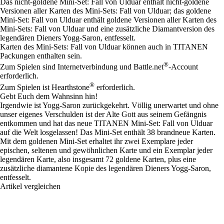
Das nicht-goldene Mini-Set: Fall von Ulduar enthält nicht-goldene
Versionen aller Karten des Mini-Sets: Fall von Ulduar; das goldene
Mini-Set: Fall von Ulduar enthält goldene Versionen aller Karten des
Mini-Sets: Fall von Ulduar und eine zusätzliche Diamantversion des
legendären Dieners Yogg-Saron, entfesselt.
Karten des Mini-Sets: Fall von Ulduar können auch in TITANEN
Packungen enthalten sein.
®
Zum Spielen sind Internetverbindung und Battle.net
-Account
erforderlich.
®
Zum Spielen ist Hearthstone
erforderlich.
Gebt Euch dem Wahnsinn hin!
Irgendwie ist Yogg-Saron zurückgekehrt. Völlig unerwartet und ohne
unser eigenes Verschulden ist der Alte Gott aus seinem Gefängnis
entkommen und hat das neue TITANEN Mini-Set: Fall von Ulduar
auf die Welt losgelassen! Das Mini-Set enthält 38 brandneue Karten.
Mit dem goldenen Mini-Set erhaltet ihr zwei Exemplare jeder
epischen, seltenen und gewöhnlichen Karte und ein Exemplar jeder
legendären Karte, also insgesamt 72 goldene Karten, plus eine
zusätzliche diamantene Kopie des legendären Dieners Yogg-Saron,
entfesselt.
Artikel vergleichen