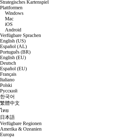
Strategisches Kartenspiel
Plattformen
Windows
Mac
iOS
Android
Verfügbare Sprachen
English (US)
Español (AL)
Português (BR)
English (EU)
Deutsch
Español (EU)
Français
Italiano
Polski
Русский
한국어
繁體中文
ไทย
日本語
Verfügbare Regionen
Amerika & Ozeanien
Europa