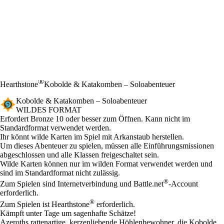
®
Hearthstone
Kobolde & Katakomben – Soloabenteuer
Kobolde & Katakomben – Soloabenteuer
WILDES FORMAT
Product Notification
Erfordert Bronze 10 oder besser zum Öffnen. Kann nicht im
Standardformat verwendet werden.
Available actions
Ihr könnt wilde Karten im Spiel mit Arkanstaub herstellen.
Um dieses Abenteuer zu spielen, müssen alle Einführungsmissionen
abgeschlossen und alle Klassen freigeschaltet sein.
Wilde Karten können nur im wilden Format verwendet werden und
sind im Standardformat nicht zulässig.
®
Zum Spielen sind Internetverbindung und Battle.net
-Account
erforderlich.
®
Zum Spielen ist Hearthstone
erforderlich.
Kämpft unter Tage um sagenhafte Schätze!
Azeroths rattenartige, kerzenliebende Höhlenbewohner, die Kobolde,