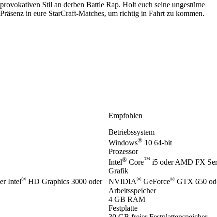
provokativen Stil an derben Battle Rap. Holt euch seine ungestüme
Präsenz in eure StarCraft-Matches, um richtig in Fahrt zu kommen.
Empfohlen
Betriebssystem
®
Windows
10 64-bit
Prozessor
®
™
Intel
Core
i5 oder AMD FX Seri
Grafik
®
®
®
 Intel
HD Graphics 3000 oder
NVIDIA
GeForce
GTX 650 od
Arbeitsspeicher
4 GB RAM
Festplatte
30 GB freier Festplattenspeicher