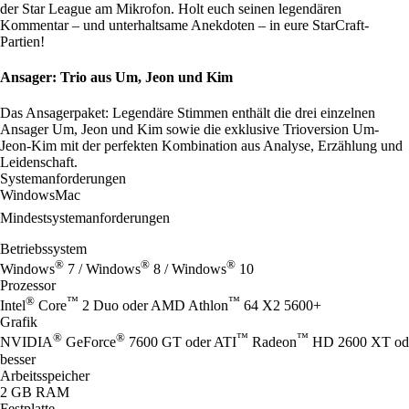
der Star League am Mikrofon. Holt euch seinen legendären
Kommentar – und unterhaltsame Anekdoten – in eure StarCraft-
Partien!
Ansager: Trio aus Um, Jeon und Kim
Das Ansagerpaket: Legendäre Stimmen enthält die drei einzelnen
Ansager Um, Jeon und Kim sowie die exklusive Trioversion Um-
Jeon-Kim mit der perfekten Kombination aus Analyse, Erzählung und
Leidenschaft.
Systemanforderungen
Windows
Mac
Mindestsystemanforderungen
Betriebssystem
®
®
®
Windows
7 / Windows
8 / Windows
10
Prozessor
®
™
™
Intel
Core
2 Duo oder AMD Athlon
64 X2 5600+
Grafik
®
®
™
™
NVIDIA
GeForce
7600 GT oder ATI
Radeon
HD 2600 XT oder
besser
Arbeitsspeicher
2 GB RAM
Festplatte