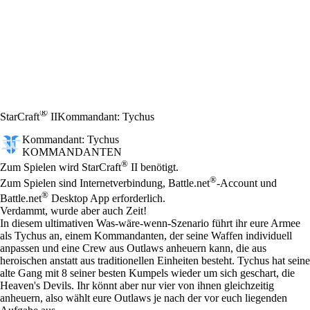
®
StarCraft
II
Kommandant: Tychus
Kommandant: Tychus
KOMMANDANTEN
Preis
Available actions
®
Zum Spielen wird StarCraft
II benötigt.
®
Zum Spielen sind Internetverbindung, Battle.net
-Account und
®
Battle.net
Desktop App erforderlich.
Verdammt, wurde aber auch Zeit!
In diesem ultimativen Was-wäre-wenn-Szenario führt ihr eure Armee
als Tychus an, einem Kommandanten, der seine Waffen individuell
anpassen und eine Crew aus Outlaws anheuern kann, die aus
heroischen anstatt aus traditionellen Einheiten besteht. Tychus hat seine
alte Gang mit 8 seiner besten Kumpels wieder um sich geschart, die
Heaven's Devils. Ihr könnt aber nur vier von ihnen gleichzeitig
anheuern, also wählt eure Outlaws je nach der vor euch liegenden