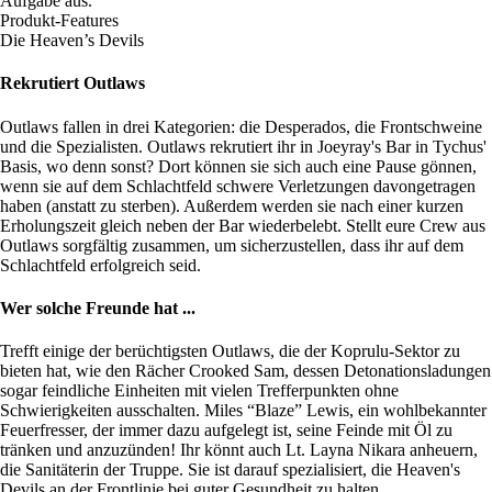
Aufgabe aus.
Produkt-Features
Die Heaven’s Devils
Rekrutiert Outlaws
Outlaws fallen in drei Kategorien: die Desperados, die Frontschweine
und die Spezialisten. Outlaws rekrutiert ihr in Joeyray's Bar in Tychus'
Basis, wo denn sonst? Dort können sie sich auch eine Pause gönnen,
wenn sie auf dem Schlachtfeld schwere Verletzungen davongetragen
haben (anstatt zu sterben). Außerdem werden sie nach einer kurzen
Erholungszeit gleich neben der Bar wiederbelebt. Stellt eure Crew aus
Outlaws sorgfältig zusammen, um sicherzustellen, dass ihr auf dem
Schlachtfeld erfolgreich seid.
Wer solche Freunde hat ...
Trefft einige der berüchtigsten Outlaws, die der Koprulu-Sektor zu
bieten hat, wie den Rächer Crooked Sam, dessen Detonationsladungen
sogar feindliche Einheiten mit vielen Trefferpunkten ohne
Schwierigkeiten ausschalten. Miles “Blaze” Lewis, ein wohlbekannter
Feuerfresser, der immer dazu aufgelegt ist, seine Feinde mit Öl zu
tränken und anzuzünden! Ihr könnt auch Lt. Layna Nikara anheuern,
die Sanitäterin der Truppe. Sie ist darauf spezialisiert, die Heaven's
Devils an der Frontlinie bei guter Gesundheit zu halten.