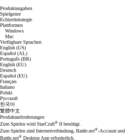
Produktangaben
Spielgenre
Echtzeitstrategie
Plattformen
Windows
Mac
Verfügbare Sprachen
English (US)
Español (AL)
Português (BR)
English (EU)
Deutsch
Español (EU)
Français
Italiano
Polski
Русский
한국어
繁體中文
Produktanforderungen
®
Zum Spielen wird StarCraft
II benötigt.
®
Zum Spielen sind Internetverbindung, Battle.net
-Account und
®
Battle.net
Desktop App erforderlich.