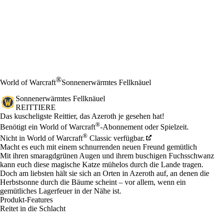
®
World of Warcraft
Sonnenerwärmtes Fellknäuel
Sonnenerwärmtes Fellknäuel
REITTIERE
Product Notification
Das kuscheligste Reittier, das Azeroth je gesehen hat!
Preis
Available actions
®
Benötigt ein World of Warcraft
-Abonnement oder Spielzeit.
®
Nicht in World of Warcraft
Classic verfügbar.
Macht es euch mit einem schnurrenden neuen Freund gemütlich
Mit ihren smaragdgrünen Augen und ihrem buschigen Fuchsschwanz
kann euch diese magische Katze mühelos durch die Lande tragen.
Doch am liebsten hält sie sich an Orten in Azeroth auf, an denen die
Herbstsonne durch die Bäume scheint – vor allem, wenn ein
gemütliches Lagerfeuer in der Nähe ist.
Produkt-Features
Reitet in die Schlacht