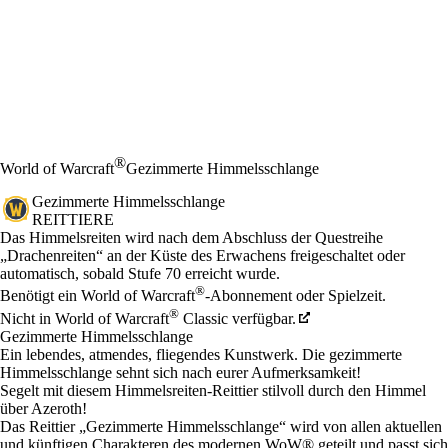
®
World of Warcraft
Gezimmerte Himmelsschlange
Gezimmerte Himmelsschlange
REITTIERE
Preis
Available actions
Das Himmelsreiten wird nach dem Abschluss der Questreihe
„Drachenreiten“ an der Küste des Erwachens freigeschaltet oder
automatisch, sobald Stufe 70 erreicht wurde.
®
Benötigt ein World of Warcraft
-Abonnement oder Spielzeit.
®
Nicht in World of Warcraft
Classic verfügbar.
Gezimmerte Himmelsschlange
Ein lebendes, atmendes, fliegendes Kunstwerk. Die gezimmerte
Himmelsschlange sehnt sich nach eurer Aufmerksamkeit!
Segelt mit diesem Himmelsreiten-Reittier stilvoll durch den Himmel
über Azeroth!
Das Reittier „Gezimmerte Himmelsschlange“ wird von allen aktuellen
und künftigen Charakteren des modernen WoW® geteilt und passt sich