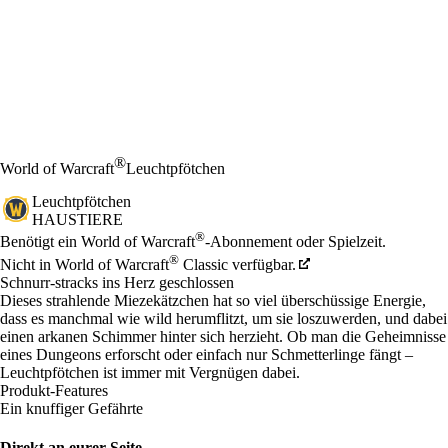
®
World of Warcraft
Leuchtpfötchen
Leuchtpfötchen
HAUSTIERE
Preis
Available actions
®
Benötigt ein World of Warcraft
-Abonnement oder Spielzeit.
®
Nicht in World of Warcraft
Classic verfügbar.
Schnurr-stracks ins Herz geschlossen
Dieses strahlende Miezekätzchen hat so viel überschüssige Energie,
dass es manchmal wie wild herumflitzt, um sie loszuwerden, und dabei
einen arkanen Schimmer hinter sich herzieht. Ob man die Geheimnisse
eines Dungeons erforscht oder einfach nur Schmetterlinge fängt –
Leuchtpfötchen ist immer mit Vergnügen dabei.
Produkt-Features
Ein knuffiger Gefährte
Direkt an eurer Seite