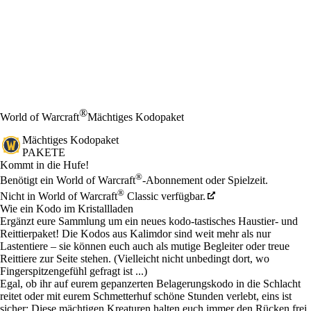
®
World of Warcraft
Mächtiges Kodopaket
Mächtiges Kodopaket
PAKETE
Product Notification
Kommt in die Hufe!
Preis
Available actions
®
Benötigt ein World of Warcraft
-Abonnement oder Spielzeit.
®
Nicht in World of Warcraft
Classic verfügbar.
Wie ein Kodo im Kristallladen
Ergänzt eure Sammlung um ein neues kodo-tastisches Haustier- und
Reittierpaket! Die Kodos aus Kalimdor sind weit mehr als nur
Lastentiere – sie können euch auch als mutige Begleiter oder treue
Reittiere zur Seite stehen. (Vielleicht nicht unbedingt dort, wo
Fingerspitzengefühl gefragt ist ...)
Egal, ob ihr auf eurem gepanzerten Belagerungskodo in die Schlacht
reitet oder mit eurem Schmetterhuf schöne Stunden verlebt, eins ist
sicher: Diese mächtigen Kreaturen halten euch immer den Rücken frei.