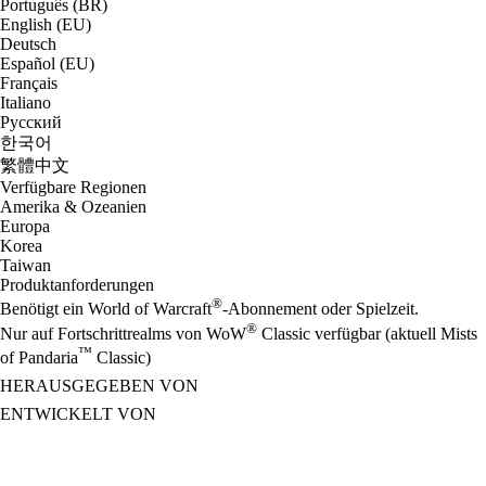
Português (BR)
English (EU)
Deutsch
Español (EU)
Français
Italiano
Русский
한국어
繁體中文
Verfügbare Regionen
Amerika & Ozeanien
Europa
Korea
Taiwan
Produktanforderungen
®
Benötigt ein World of Warcraft
-Abonnement oder Spielzeit.
®
Nur auf Fortschrittrealms von WoW
Classic verfügbar (aktuell Mists
™
of Pandaria
Classic)
HERAUSGEGEBEN VON
ENTWICKELT VON