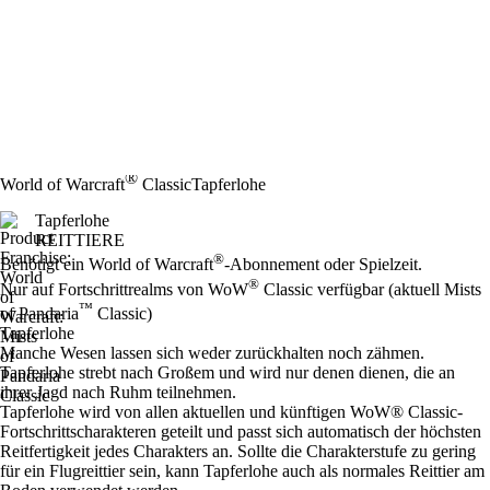
®
World of Warcraft
Classic
Tapferlohe
Tapferlohe
REITTIERE
Preis
Available actions
®
Benötigt ein World of Warcraft
-Abonnement oder Spielzeit.
®
Nur auf Fortschrittrealms von WoW
Classic verfügbar (aktuell Mists
™
of Pandaria
Classic)
Tapferlohe
Manche Wesen lassen sich weder zurückhalten noch zähmen.
Tapferlohe strebt nach Großem und wird nur denen dienen, die an
ihrer Jagd nach Ruhm teilnehmen.
Tapferlohe wird von allen aktuellen und künftigen WoW® Classic-
Fortschrittscharakteren geteilt und passt sich automatisch der höchsten
Reitfertigkeit jedes Charakters an. Sollte die Charakterstufe zu gering
für ein Flugreittier sein, kann Tapferlohe auch als normales Reittier am