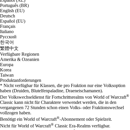
Español (AL)
Português (BR)
English (EU)
Deutsch
Español (EU)
Français
Italiano
Русский
한국어
繁體中文
Verfügbare Regionen
Amerika & Ozeanien
Europa
Korea
Taiwan
Produktanforderungen
* Nicht verfügbar für Klassen, die pro Fraktion nur eine Volksoption
haben (Druiden, Blutelfenpaladine, Draeneischamanen).
®
Der Volkswechseldienst für Fortschrittsrealms von World of Warcraft
Classic kann nicht für Charaktere verwendet werden, die in den
vergangenen 72 Stunden schon einen Volks- oder Fraktionswechsel
vollzogen haben.
®
Benötigt ein World of Warcraft
-Abonnement oder Spielzeit.
®
Nicht für World of Warcraft
Classic Era-Realms verfügbar.