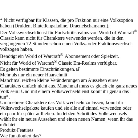
Available actions
* Nicht verfügbar für Klassen, die pro Fraktion nur eine Volksoption
haben (Druiden, Blutelfenpaladine, Draeneischamanen).
®
Der Volkswechseldienst für Fortschrittsrealms von World of Warcraft
Classic kann nicht für Charaktere verwendet werden, die in den
vergangenen 72 Stunden schon einen Volks- oder Fraktionswechsel
vollzogen haben.
®
Benötigt ein World of Warcraft
-Abonnement oder Spielzeit.
®
Nicht für World of Warcraft
Classic Era-Realms verfügbar.
Es gelten bestimmte Einschränkungen.
Mehr als nur ein neuer Haarschnitt
Manchmal reichen kleine Veränderungen am Aussehen eures
Charakters einfach nicht aus. Manchmal muss es gleich ein ganz neues
Volk sein! Und mit einem Volkswechseldienst könnt ihr genau das
tun*.
Um mehrere Charaktere das Volk wechseln zu lassen, könnt ihr
Volkswechselpakete kaufen und sie alle auf einmal verwenden oder
ein paar für später aufheben. Im letzten Schritt des Volkswechsels
wählt ihr ein neues Aussehen und einen neuen Namen, wenn ihr das
möchtet.
Produkt-Features
Wie funktioniert das?