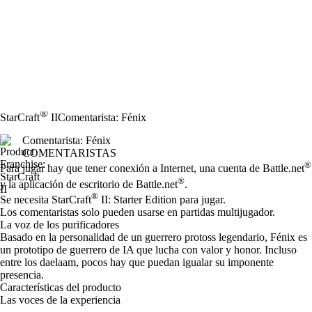
®
StarCraft
II
Comentarista: Fénix
Comentarista: Fénix
COMENTARISTAS
Precio
Available actions
®
Para jugar hay que tener conexión a Internet, una cuenta de Battle.net
®
y la aplicación de escritorio de Battle.net
.
®
Se necesita StarCraft
II: Starter Edition para jugar.
Los comentaristas solo pueden usarse en partidas multijugador.
La voz de los purificadores
Basado en la personalidad de un guerrero protoss legendario, Fénix es
un prototipo de guerrero de IA que lucha con valor y honor. Incluso
entre los daelaam, pocos hay que puedan igualar su imponente
presencia.
Características del producto
Las voces de la experiencia