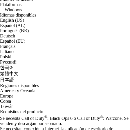
Plataformas
Windows
Idiomas disponibles
English (US)
Español (AL)
Português (BR)
Deutsch
Español (EU)
Français
Italiano
Polski
Русский
한국어
繁體中文
日本語
Regiones disponibles
América y Oceanía
Europa
Corea
Taiwán
Requisitos del producto
®
®
Se necesita Call of Duty
: Black Ops 6 o Call of Duty
: Warzone. Se
venden y descargan por separado.
Se necesitan conexión a Internet, la aplicación de escritorio de