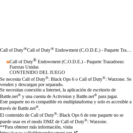
®
®
Call of Duty
Call of Duty
Endowment (C.O.D.E.) - Paquete Trazadoras: Fuerzas Unidas
®
Call of Duty
Endowment (C.O.D.E.) - Paquete Trazadoras:
Fuerzas Unidas
CONTENIDO DEL JUEGO
Precio
Available actions
®
®
Se necesita Call of Duty
: Black Ops 6 o Call of Duty
: Warzone. Se
venden y descargan por separado.
Se necesitan conexión a Internet, la aplicación de escritorio de
®
®
Battle.net
y una cuenta de Activision y Battle.net
para jugar.
Este paquete no es compatible en multiplataforma y solo es accesible a
®
través de Battle.net
.
®
El contenido de Call of Duty
: Black Ops 6 de este paquete no se
®
puede usar en el modo DMZ de Call of Duty
: Warzone.
**Para obtener más información, visita
https://www.callofdutyendowment.org.