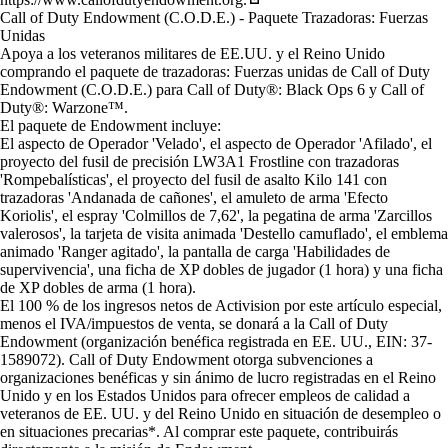
Call of Duty Endowment (C.O.D.E.) - Paquete Trazadoras: Fuerzas
Unidas
Apoya a los veteranos militares de EE.UU. y el Reino Unido
comprando el paquete de trazadoras: Fuerzas unidas de Call of Duty
Endowment (C.O.D.E.) para Call of Duty®: Black Ops 6 y Call of
Duty®: Warzone™.
El paquete de Endowment incluye:
El aspecto de Operador 'Velado', el aspecto de Operador 'Afilado', el
proyecto del fusil de precisión LW3A1 Frostline con trazadoras
'Rompebalísticas', el proyecto del fusil de asalto Kilo 141 con
trazadoras 'Andanada de cañones', el amuleto de arma 'Efecto
Koriolis', el espray 'Colmillos de 7,62', la pegatina de arma 'Zarcillos
valerosos', la tarjeta de visita animada 'Destello camuflado', el emblema
animado 'Ranger agitado', la pantalla de carga 'Habilidades de
supervivencia', una ficha de XP dobles de jugador (1 hora) y una ficha
de XP dobles de arma (1 hora).
El 100 % de los ingresos netos de Activision por este artículo especial,
menos el IVA/impuestos de venta, se donará a la Call of Duty
Endowment (organización benéfica registrada en EE. UU., EIN: 37-
1589072). Call of Duty Endowment otorga subvenciones a
organizaciones benéficas y sin ánimo de lucro registradas en el Reino
Unido y en los Estados Unidos para ofrecer empleos de calidad a
veteranos de EE. UU. y del Reino Unido en situación de desempleo o
en situaciones precarias*. Al comprar este paquete, contribuirás