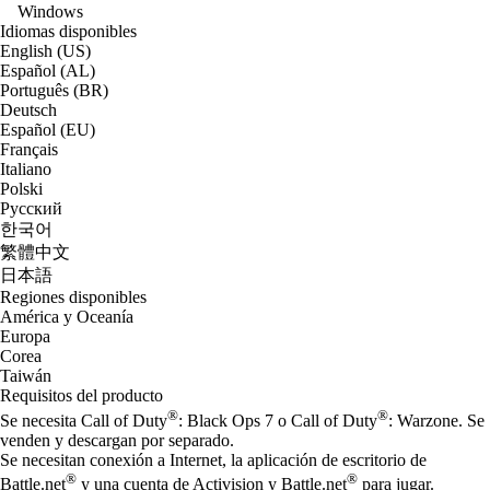
Windows
Idiomas disponibles
English (US)
Español (AL)
Português (BR)
Deutsch
Español (EU)
Français
Italiano
Polski
Русский
한국어
繁體中文
日本語
Regiones disponibles
América y Oceanía
Europa
Corea
Taiwán
Requisitos del producto
®
®
Se necesita Call of Duty
: Black Ops 7 o Call of Duty
: Warzone. Se
venden y descargan por separado.
Se necesitan conexión a Internet, la aplicación de escritorio de
®
®
Battle.net
y una cuenta de Activision y Battle.net
para jugar.