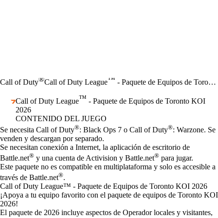
®
™
Call of Duty
Call of Duty League
- Paquete de Equipos de Toronto KOI 2026
™
Call of Duty League
- Paquete de Equipos de Toronto KOI
2026
CONTENIDO DEL JUEGO
Precio
Available actions
®
®
Se necesita Call of Duty
: Black Ops 7 o Call of Duty
: Warzone. Se
venden y descargan por separado.
Se necesitan conexión a Internet, la aplicación de escritorio de
®
®
Battle.net
y una cuenta de Activision y Battle.net
para jugar.
Este paquete no es compatible en multiplataforma y solo es accesible a
®
través de Battle.net
.
Call of Duty League™ - Paquete de Equipos de Toronto KOI 2026
¡Apoya a tu equipo favorito con el paquete de equipos de Toronto KOI
2026!
El paquete de 2026 incluye aspectos de Operador locales y visitantes,