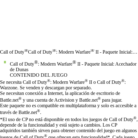
®
®
®
Call of Duty
Call of Duty
: Modern Warfare
II - Paquete Inicial: Acechador de Dunas
®
®
Call of Duty
: Modern Warfare
II - Paquete Inicial: Acechador
de Dunas
CONTENIDO DEL JUEGO
Precio
Available actions
®
®
®
Se necesita Call of Duty
: Modern Warfare
II o Call of Duty
:
Warzone. Se venden y descargan por separado.
Se necesitan conexión a Internet, la aplicación de escritorio de
®
®
Battle.net
y una cuenta de Activision y Battle.net
para jugar.
Este paquete no es compatible en multiplataforma y solo es accesible a
®
través de Battle.net
.
®
*El uso de CP no está disponible en todos los juegos de Call of Duty
,
depende de la funcionalidad y está sujeto a cambios. Los CP
adquiridos también sirven para obtener contenido del juego en algunos
®
juegos de Call of Duty
que ofrecen esta funcionalidad*. Cada juego