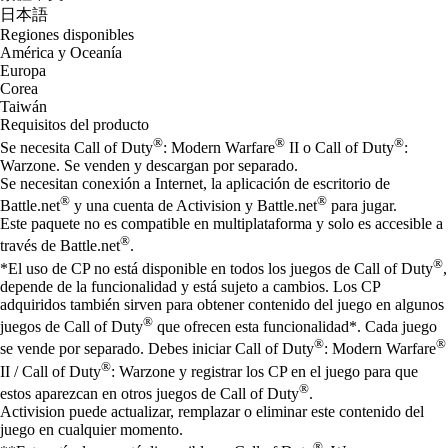
日本語
Regiones disponibles
América y Oceanía
Europa
Corea
Taiwán
Requisitos del producto
®
®
®
Se necesita Call of Duty
: Modern Warfare
II o Call of Duty
:
Warzone. Se venden y descargan por separado.
Se necesitan conexión a Internet, la aplicación de escritorio de
®
®
Battle.net
y una cuenta de Activision y Battle.net
para jugar.
Este paquete no es compatible en multiplataforma y solo es accesible a
®
través de Battle.net
.
®
*El uso de CP no está disponible en todos los juegos de Call of Duty
,
depende de la funcionalidad y está sujeto a cambios. Los CP
adquiridos también sirven para obtener contenido del juego en algunos
®
juegos de Call of Duty
que ofrecen esta funcionalidad*. Cada juego
®
®
se vende por separado. Debes iniciar Call of Duty
: Modern Warfare
®
II / Call of Duty
: Warzone y registrar los CP en el juego para que
®
estos aparezcan en otros juegos de Call of Duty
.
Activision puede actualizar, remplazar o eliminar este contenido del
juego en cualquier momento.
®