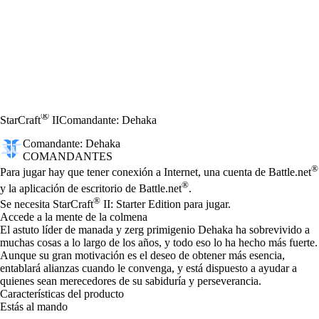
®
StarCraft
II
Comandante: Dehaka
Comandante: Dehaka
COMANDANTES
Precio
Available actions
®
Para jugar hay que tener conexión a Internet, una cuenta de Battle.net
®
y la aplicación de escritorio de Battle.net
.
®
Se necesita StarCraft
II: Starter Edition para jugar.
Accede a la mente de la colmena
El astuto líder de manada y zerg primigenio Dehaka ha sobrevivido a
muchas cosas a lo largo de los años, y todo eso lo ha hecho más fuerte.
Aunque su gran motivación es el deseo de obtener más esencia,
entablará alianzas cuando le convenga, y está dispuesto a ayudar a
quienes sean merecedores de su sabiduría y perseverancia.
Características del producto
Estás al mando