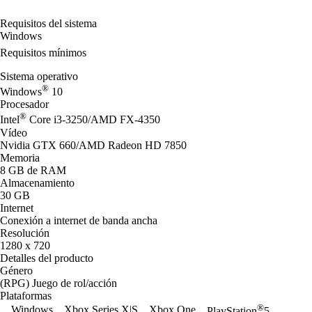
Requisitos del sistema
Windows
Requisitos mínimos
Sistema operativo
®
Windows
10
Procesador
®
Intel
Core i3-3250/AMD FX-4350
Vídeo
Nvidia GTX 660/AMD Radeon HD 7850
Memoria
8 GB de RAM
Almacenamiento
30 GB
Internet
Conexión a internet de banda ancha
Resolución
1280 x 720
Detalles del producto
Género
(RPG) Juego de rol/acción
Plataformas
®
Windows
Xbox Series X|S
Xbox One
PlayStation
5