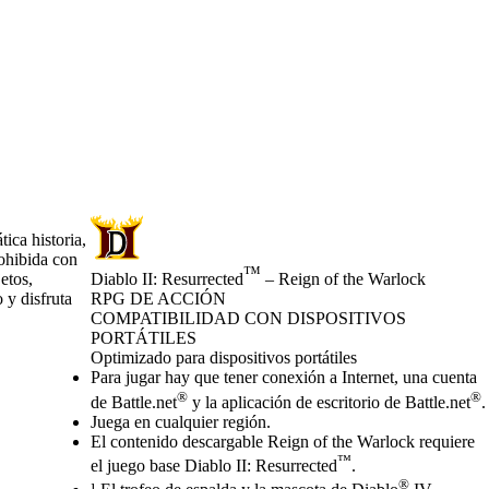
ica historia,
rohibida con
™
etos,
Diablo II: Resurrected
– Reign of the Warlock
 y disfruta
RPG DE ACCIÓN
Precio
Available actions
COMPATIBILIDAD CON DISPOSITIVOS
PORTÁTILES
Optimizado para dispositivos portátiles
Para jugar hay que tener conexión a Internet, una cuenta
®
®
de Battle.net
y la aplicación de escritorio de Battle.net
.
Juega en cualquier región.
El contenido descargable Reign of the Warlock requiere
™
el juego base Diablo II: Resurrected
.
®