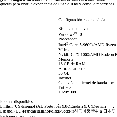
quieras para vivir la experiencia de Diablo II tal y como la recordabas.
Configuración recomendada
Sistema operativo
®
Windows
10
Procesador
®
Intel
Core i5-9600k/AMD Ryzen 
Vídeo
Nvidia GTX 1060/AMD Radeon 
Memoria
16 GB de RAM
Almacenamiento
30 GB
Internet
Conexión a internet de banda anch
Entrada
1920x1080
Idiomas disponibles
English (US)
Español (AL)
Português (BR)
English (EU)
Deutsch
한국어
繁體中文
日本語
Español (EU)
Français
Italiano
Polski
Русский
Regiones disponibles