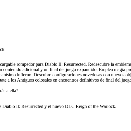
ock
scargable rompedor para Diablo II: Resurrected. Redescubre la emblemát
con contenido adicional y un final del juego expandido. Emplea magia p
mismísimo infierno. Descubre configuraciones novedosas con nuevos obj
ate a los Antiguos colosales en encuentros definitivos de final del juego
ás a ella?
luye Diablo II: Resurrected y el nuevo DLC Reign of the Warlock.