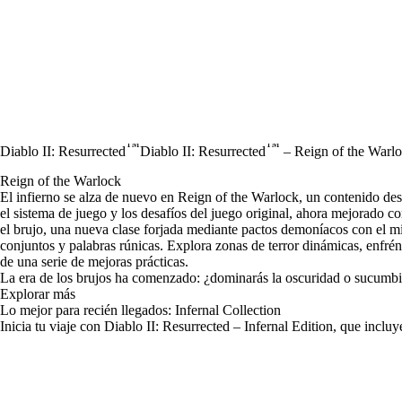
™
™
Diablo II: Resurrected
Diablo II: Resurrected
– Reign of the Warl
Reign of the Warlock
El infierno se alza de nuevo en Reign of the Warlock, un contenido de
el sistema de juego y los desafíos del juego original, ahora mejorado 
el brujo, una nueva clase forjada mediante pactos demoníacos con el 
conjuntos y palabras rúnicas. Explora zonas de terror dinámicas, enfrént
de una serie de mejoras prácticas.
La era de los brujos ha comenzado: ¿dominarás la oscuridad o sucumbir
Explorar más
Lo mejor para recién llegados: Infernal Collection
Inicia tu viaje con Diablo II: Resurrected – Infernal Edition, que inc