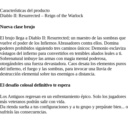
Características del producto
Diablo II: Resurrected – Reign of the Warlock
Nueva clase brujo
El brujo llega a Diablo II: Resurrected; un maestro de las sombras que
vuelve el poder de los Infiernos Abrasadores contra ellos. Domina
poderes prohibidos siguiendo tres caminos únicos: Demonio esclaviza
vástagos del infierno para convertirlos en temibles aliados leales a ti.
Sobrenatural imbuye las armas con magia mental poderosa,
otorgándoles una fuerza devastadora. Caos desata los elementos puros
del infierno, el fuego y las sombras, para invocar una lluvia de
destrucción elemental sobre tus enemigos a distancia.
El desafío colosal definitivo te espera
Los Antiguos regresan en un enfrentamiento épico. Solo los jugadores
más veteranos podrán salir con vida.
Da rienda suelta a tus configuraciones y a tu grupo y prepárate bien... o
sufrirás las consecuencias.