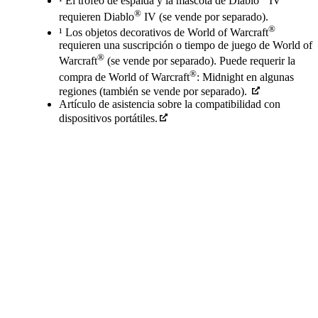
¹ El trofeo de espalda y la mascota de Diablo
IV
®
requieren Diablo
IV (se vende por separado).
®
¹ Los objetos decorativos de World of Warcraft
requieren una suscripción o tiempo de juego de World of
®
Warcraft
(se vende por separado). Puede requerir la
®
compra de World of Warcraft
: Midnight en algunas
regiones (también se vende por separado).
Artículo de asistencia sobre la compatibilidad con
dispositivos portátiles.