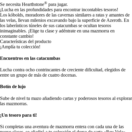
®
Se necesita Hearthstone
para jugar.
¡Lucha en las profundidades para encontrar incontables tesoros!
Los kóbolds, moradores de las cavernas similares a ratas y amantes de
las velas, llevan milenios excavando bajo la superficie de Azeroth. En
los laberínticos túneles de sus catacumbas se ocultan tesoros
inimaginables. ¡Elige tu clase y adéntrate en una mazmorra en
constante cambio!
Características del producto
¡Amplía tu colección!
Encuentros en las catacumbas
Lucha contra ocho contrincantes de creciente dificultad, elegidos de
entre un grupo de más de cuatro docenas.
Botín de lujo
Sube de nivel tu mazo añadiendo cartas y poderosos tesoros al explorar
las mazmorras.
¡Un tesoro para ti!
Si completas una aventura de mazmorra entera con cada una de las
nueve clases, se añadirá a tu colección el dorso de carta «Rey Vela».