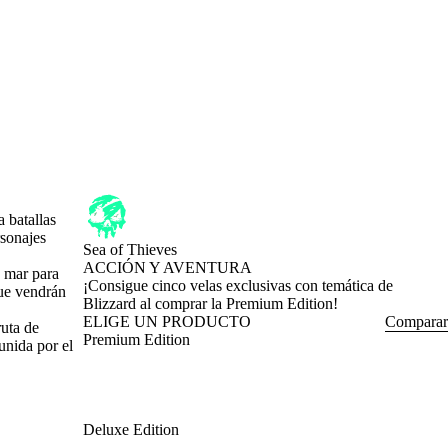
a batallas
rsonajes
Sea of Thieves
ACCIÓN Y AVENTURA
a mar para
Product Notification
¡Consigue cinco velas exclusivas con temática de
que vendrán
Blizzard al comprar la Premium Edition!
ELIGE UN PRODUCTO
Comparar
ruta de
Premium Edition
unida por el
Deluxe Edition