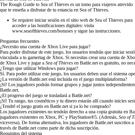
The Rough Guide to Sea of Thieves es un tomo para viajeros atrevido
que te enseña a disfrutar de tu estancia en Sea of Thieves.
Se requiere iniciar sesión en el sitio web de Sea of Thieves para
acceder a las bonificaciones digitales: visita
www.seaofthieves.com/bonuses
y sigue las instrucciones.
Preguntas frecuentes
¿Necesito una cuenta de Xbox Live para jugar?
Para poder disfrutar de este juego, los usuarios tendrán que iniciar se
vinculada a tu gamertag de Xbox. Si necesitas crear una cuenta de Xb
de Xbox Live y jugar a
Sea of Thieves
en Battle.net es gratuito, no ne
¿Tengo que utilizar Windows para jugar?
Sí. Para poder utilizar este juego, los usuarios deben usar el sistema o
¿La versión de Battle.net está incluida en el juego multiplataforma?
¡Sí! Los jugadores podrán formar grupos y jugar juntos independientem
Battle.net.
¿El progreso del juego se trasladará a Battle.net?
¡Sí! Tu rango, tus cosméticos y tu dinero estarán allí cuando inicies s
¿Tendré el juego gratis en Battle.net si ya lo he comprado?
Los jugadores existentes no tendrán derecho a una copia gratuita en Bat
jugadores existentes en Xbox, PC y PlayStation®5
.
(Además,
Sea of T
viceversa). De forma alternativa, los jugadores de Battle.net suscrit
través de Battle.net como parte de dicha suscripción.
Requisitos del sistema