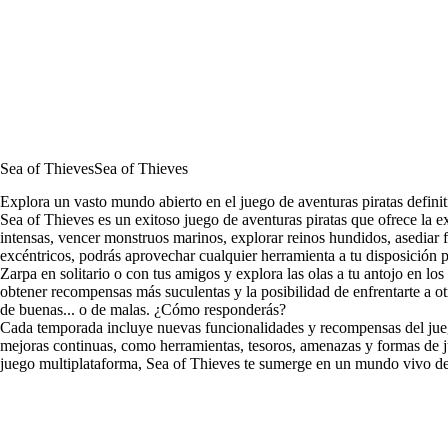
Sea of Thieves
Sea of Thieves
Explora un vasto mundo abierto en el juego de aventuras piratas defini
Sea of Thieves es un exitoso juego de aventuras piratas que ofrece la ex
intensas, vencer monstruos marinos, explorar reinos hundidos, asediar 
excéntricos, podrás aprovechar cualquier herramienta a tu disposición pa
Zarpa en solitario o con tus amigos y explora las olas a tu antojo en 
obtener recompensas más suculentas y la posibilidad de enfrentarte a ot
de buenas... o de malas. ¿Cómo responderás?
Cada temporada incluye nuevas funcionalidades y recompensas del jueg
mejoras continuas, como herramientas, tesoros, amenazas y formas de 
juego multiplataforma, Sea of Thieves te sumerge en un mundo vivo de