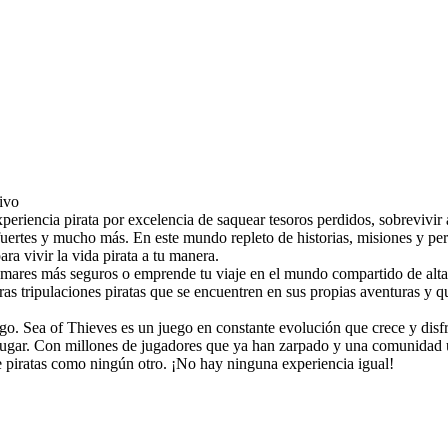
tivo
periencia pirata por excelencia de saquear tesoros perdidos, sobrevivir 
fuertes y mucho más. En este mundo repleto de historias, misiones y pe
ra vivir la vida pirata a tu manera.
los mares más seguros o emprende tu viaje en el mundo compartido de alt
ras tripulaciones piratas que se encuentren en sus propias aventuras y 
o. Sea of Thieves es un juego en constante evolución que crece y disf
jugar. Con millones de jugadores que ya han zarpado y una comunidad 
 piratas como ningún otro. ¡No hay ninguna experiencia igual!