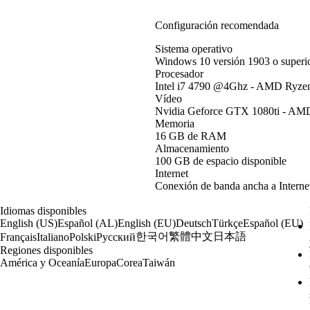
Configuración recomendada
Sistema operativo
Windows 10 versión 1903 o superi
Procesador
Intel i7 4790 @4Ghz - AMD Ryze
Vídeo
Nvidia Geforce GTX 1080ti - AMD
Memoria
16 GB de RAM
Almacenamiento
100 GB de espacio disponible
Internet
Conexión de banda ancha a Interne
Idiomas disponibles
English (US)
Español (AL)
English (EU)
Deutsch
Türkçe
Español (EU)
한국어
繁體中文
日本語
Français
Italiano
Polski
Русский
Regiones disponibles
América y Oceanía
Europa
Corea
Taiwán