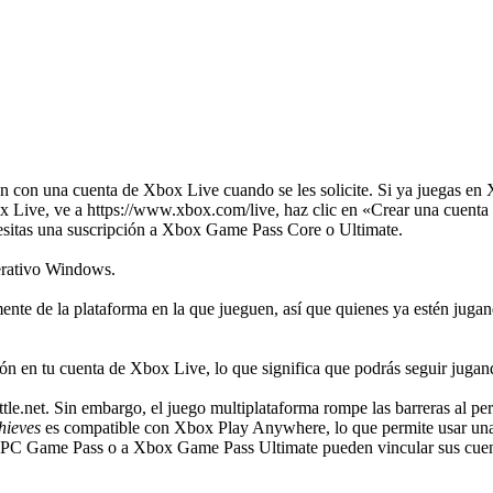
sión con una cuenta de Xbox Live cuando se les solicite. Si ya juegas e
ox Live, ve a
https://www.xbox.com/live
, haz clic en «Crear una cuenta
cesitas una suscripción a Xbox Game Pass Core o Ultimate.
perativo Windows.
ente de la plataforma en la que jueguen, así que quienes ya estén jug
esión en tu cuenta de Xbox Live, lo que significa que podrás seguir juga
tle.net. Sin embargo, el juego multiplataforma rompe las barreras al per
hieves
es compatible con Xbox Play Anywhere, lo que permite usar una 
os a PC Game Pass o a Xbox Game Pass Ultimate pueden vincular sus cue