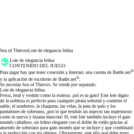
Sea of Thieves
Lote de elegancia felina
Lote de elegancia felina
CONTENIDO DEL JUEGO
Precio
Available actions
®
Para jugar hay que tener conexión a Internet, una cuenta de Battle.net
®
y la aplicación de escritorio de Battle.net
.
Se necesita Sea of Thieves. Se vende por separado.
Lote de elegancia felina
Feroz, letal y vestido como la realeza: ¡así es tu gato! Este lote digno
de la nobleza es perfecto para cualquier pirata señorial y contiene el
sable, el sombrero, la chaqueta, las velas, la pata de palo y los
pantalones de soberano, ¡por lo que tendrás un aspecto tan majestuoso
como tu nueva y lozana mascota! Sí, este lote también incluye el gato
montés caballero, un felino elegante con el doble de estilo gracias al
atuendo de soberano para gato montés que se incluye y que combinará
a la perfección con tus objetos. Obviamente, este dúo real debe tener