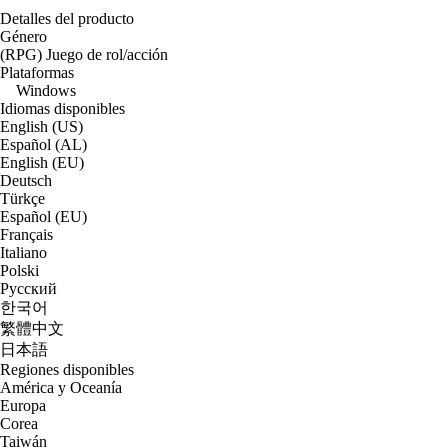
Detalles del producto
Género
(RPG) Juego de rol/acción
Plataformas
Windows
Idiomas disponibles
English (US)
Español (AL)
English (EU)
Deutsch
Türkçe
Español (EU)
Français
Italiano
Polski
Русский
한국어
繁體中文
日本語
Regiones disponibles
América y Oceanía
Europa
Corea
Taiwán