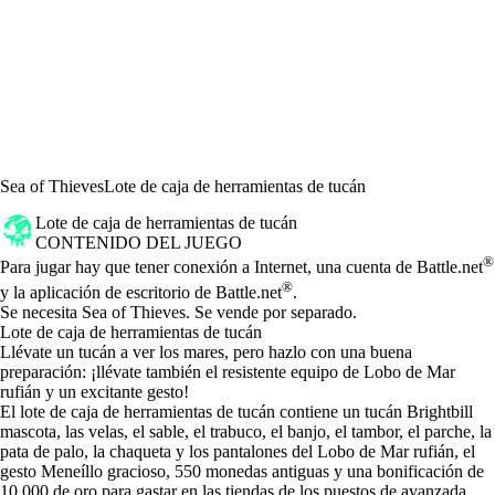
Sea of Thieves
Lote de caja de herramientas de tucán
Lote de caja de herramientas de tucán
CONTENIDO DEL JUEGO
Precio
Available actions
®
Para jugar hay que tener conexión a Internet, una cuenta de Battle.net
®
y la aplicación de escritorio de Battle.net
.
Se necesita Sea of Thieves. Se vende por separado.
Lote de caja de herramientas de tucán
Llévate un tucán a ver los mares, pero hazlo con una buena
preparación: ¡llévate también el resistente equipo de Lobo de Mar
rufián y un excitante gesto!
El lote de caja de herramientas de tucán contiene un tucán Brightbill
mascota, las velas, el sable, el trabuco, el banjo, el tambor, el parche, la
pata de palo, la chaqueta y los pantalones del Lobo de Mar rufián, el
gesto Meneíllo gracioso, 550 monedas antiguas y una bonificación de
10 000 de oro para gastar en las tiendas de los puestos de avanzada.