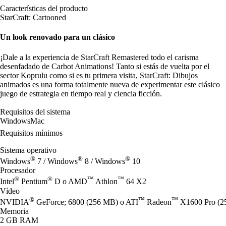
Características del producto
StarCraft: Cartooned
Un look renovado para un clásico
¡Dale a la experiencia de StarCraft Remastered todo el carisma
desenfadado de Carbot Animations! Tanto si estás de vuelta por el
sector Koprulu como si es tu primera visita, StarCraft: Dibujos
animados es una forma totalmente nueva de experimentar este clásico
juego de estrategia en tiempo real y ciencia ficción.
Requisitos del sistema
Windows
Mac
Requisitos mínimos
Sistema operativo
®
®
®
Windows
7 / Windows
8 / Windows
10
Procesador
®
®
™
™
Intel
Pentium
D o AMD
Athlon
64 X2
Vídeo
®
™
™
NVIDIA
GeForce; 6800 (256 MB) o ATI
Radeon
X1600 Pro (25
Memoria
2 GB RAM