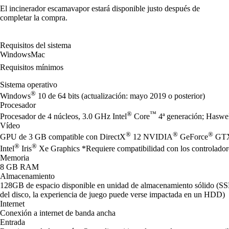
El incinerador escamavapor estará disponible justo después de
completar la compra.
Requisitos del sistema
Windows
Mac
Requisitos mínimos
Sistema operativo
®
Windows
10 de 64 bits (actualización: mayo 2019 o posterior)
Procesador
®
™
Procesador de 4 núcleos, 3.0 GHz Intel
Core
4ª generación; Hasw
Vídeo
®
®
®
GPU de 3 GB compatible con DirectX
12 NVIDIA
GeForce
GTX 
®
®
Intel
Iris
Xe Graphics *Requiere compatibilidad con los controladore
Memoria
8 GB RAM
Almacenamiento
128GB de espacio disponible en unidad de almacenamiento sólido (S
del disco, la experiencia de juego puede verse impactada en un HDD)
Internet
Conexión a internet de banda ancha
Entrada