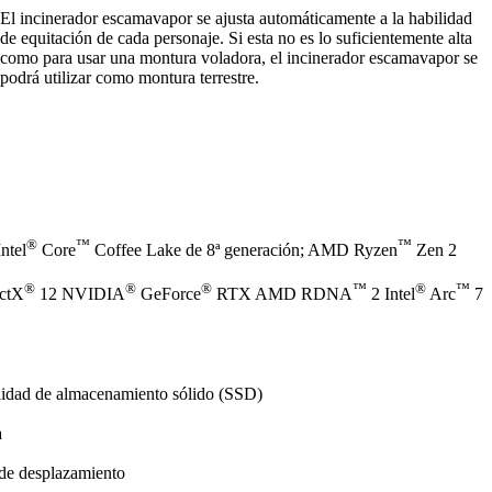
El incinerador escamavapor se ajusta automáticamente a la habilidad
de equitación de cada personaje. Si esta no es lo suficientemente alta
como para usar una montura voladora, el incinerador escamavapor se
podrá utilizar como montura terrestre.
®
™
™
ntel
Core
Coffee Lake de 8ª generación; AMD Ryzen
Zen 2
®
®
®
™
®
™
ectX
12 NVIDIA
GeForce
RTX AMD RDNA
2 Intel
Arc
7
nidad de almacenamiento sólido (SSD)
a
 de desplazamiento