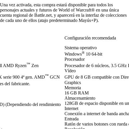
Una vez activada, esta compra estará disponible para todos los
personajes actuales y futuros de World of Warcraft® en una única
cuenta regional de Battle.net, y aparecerá en la interfaz de colecciones
de cada uno de ellos (atajo predeterminado Mayús+P).
Configuración recomendada
Sistema operativo
®
Windows
10 64-bit
Procesador
™
ell AMD Ryzen
Zen
Procesador de 6 núcleos, 3.5 GHz I
Vídeo
™
serie 900 4ª gen. AMD
GCN
GPU de 8 GB compatible con Dir
Graphics
s del fabricante.
Memoria
16 GB RAM
Almacenamiento
128GB de espacio disponible en u
SD) (Dependiendo del rendimiento
Internet
Conexión a internet de banda anch
Entrada
Ratón de varios botones con rueda