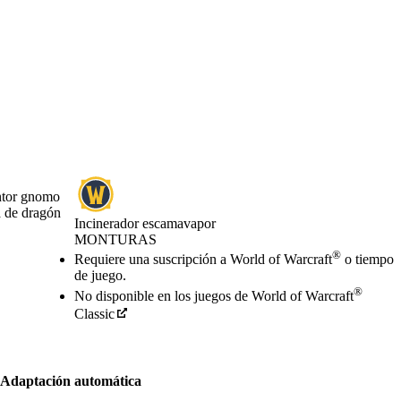
entor gnomo
a de dragón
Incinerador escamavapor
MONTURAS
Precio
Available actions
®
Requiere una suscripción a World of Warcraft
o tiempo
de juego.
®
No disponible en los juegos de World of Warcraft
Classic
Adaptación automática