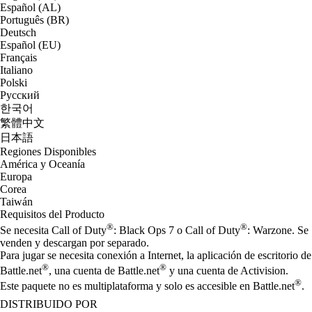
Español (AL)
Português (BR)
Deutsch
Español (EU)
Français
Italiano
Polski
Русский
한국어
繁體中文
日本語
Regiones Disponibles
América y Oceanía
Europa
Corea
Taiwán
Requisitos del Producto
®
®
Se necesita Call of Duty
: Black Ops 7 o Call of Duty
: Warzone. Se
venden y descargan por separado.
Para jugar se necesita conexión a Internet, la aplicación de escritorio de
®
®
Battle.net
, una cuenta de Battle.net
y una cuenta de Activision.
®
Este paquete no es multiplataforma y solo es accesible en Battle.net
.
DISTRIBUIDO POR