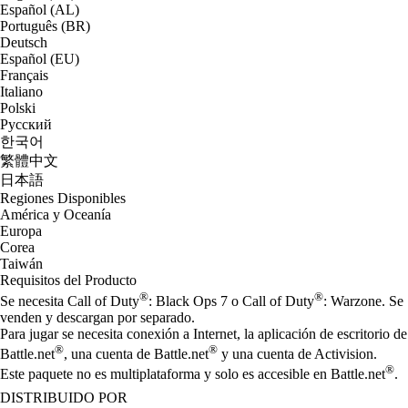
Español (AL)
Português (BR)
Deutsch
Español (EU)
Français
Italiano
Polski
Русский
한국어
繁體中文
日本語
Regiones Disponibles
América y Oceanía
Europa
Corea
Taiwán
Requisitos del Producto
®
®
Se necesita Call of Duty
: Black Ops 7 o Call of Duty
: Warzone. Se
venden y descargan por separado.
Para jugar se necesita conexión a Internet, la aplicación de escritorio de
®
®
Battle.net
, una cuenta de Battle.net
y una cuenta de Activision.
®
Este paquete no es multiplataforma y solo es accesible en Battle.net
.
DISTRIBUIDO POR