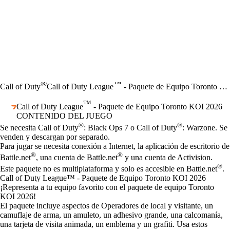
®
™
Call of Duty
Call of Duty League
- Paquete de Equipo Toronto KOI 2026
™
Call of Duty League
- Paquete de Equipo Toronto KOI 2026
CONTENIDO DEL JUEGO
Precio
Available actions
®
®
Se necesita Call of Duty
: Black Ops 7 o Call of Duty
: Warzone. Se
venden y descargan por separado.
Para jugar se necesita conexión a Internet, la aplicación de escritorio de
®
®
Battle.net
, una cuenta de Battle.net
y una cuenta de Activision.
®
Este paquete no es multiplataforma y solo es accesible en Battle.net
.
Call of Duty League™ - Paquete de Equipo Toronto KOI 2026
¡Representa a tu equipo favorito con el paquete de equipo Toronto
KOI 2026!
El paquete incluye aspectos de Operadores de local y visitante, un
camuflaje de arma, un amuleto, un adhesivo grande, una calcomanía,
una tarjeta de visita animada, un emblema y un grafiti. Usa estos