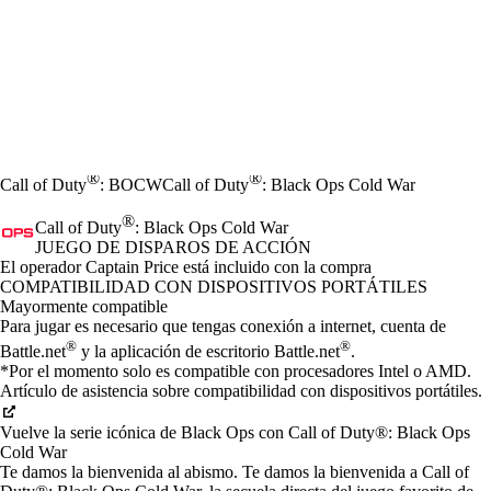
®
®
Call of Duty
: BOCW
Call of Duty
: Black Ops Cold War
®
Call of Duty
: Black Ops Cold War
JUEGO DE DISPAROS DE ACCIÓN
Product Notification
El operador Captain Price está incluido con la compra
Precio
Available actions
COMPATIBILIDAD CON DISPOSITIVOS PORTÁTILES
Mayormente compatible
Para jugar es necesario que tengas conexión a internet, cuenta de
®
®
Battle.net
y la aplicación de escritorio Battle.net
.
*Por el momento solo es compatible con procesadores Intel o AMD.
Artículo de asistencia sobre compatibilidad con dispositivos portátiles.
Vuelve la serie icónica de Black Ops con Call of Duty®: Black Ops
Cold War
Te damos la bienvenida al abismo. Te damos la bienvenida a Call of