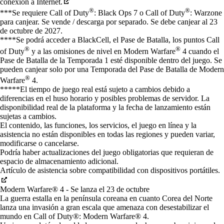
conexión a Internet.
®
®
***Se requiere Call of Duty
: Black Ops 7 o Call of Duty
: Warzone
para canjear. Se vende / descarga por separado. Se debe canjear al 23
de octubre de 2027.
****Se podrá acceder a BlackCell, el Pase de Batalla, los puntos Call
®
®
of Duty
y a las omisiones de nivel en Modern Warfare
4 cuando el
Pase de Batalla de la Temporada 1 esté disponible dentro del juego. Se
pueden canjear solo por una Temporada del Pase de Batalla de Modern
®
Warfare
4.
*****El tiempo de juego real está sujeto a cambios debido a
diferencias en el huso horario y posibles problemas de servidor. La
disponibilidad real de la plataforma y la fecha de lanzamiento están
sujetas a cambios.
El contenido, las funciones, los servicios, el juego en línea y la
asistencia no están disponibles en todas las regiones y pueden variar,
modificarse o cancelarse.
Podría haber actualizaciones del juego obligatorias que requieran de
espacio de almacenamiento adicional.
Artículo de asistencia sobre compatibilidad con dispositivos portátiles.
Modern Warfare® 4 - Se lanza el 23 de octubre
La guerra estalla en la península coreana en cuanto Corea del Norte
lanza una invasión a gran escala que amenaza con desestabilizar el
mundo en Call of Duty®: Modern Warfare® 4.