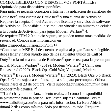
Available actions
COMPATIBILIDAD CON DISPOSITIVOS PORTÁTILES
Optimizado para dispositivos portátiles
Para jugar se necesita conexión a Internet, la aplicación de escritorio de
®
®
Battle.net
, una cuenta de Battle.net
y una cuenta de Activision.
Requiere la aceptación del Acuerdo de licencia y servicios de software
de Activision. Es posible que se requiera vincular un número de celular
®
a tu cuenta de Activision para jugar Modern Warfare
4.
Se requiere TPM 2.0 e inicio seguro, se pueden tomar otras medidas de
seguridad. Conoce más información en
https://support.activision.com/tpm.
*Con base en MSRP, el descuento se aplica al pagar. Para ser elegible,
debes tener y haber jugado uno de los siguientes títulos de Call of
®
®
Duty
en la misma cuenta de Battle.net
que se usa para la precompra
®
®
actual: Modern Warfare
(2019), Modern Warfare
2 Campaign
Remastered (2020), Black Ops Cold War, Vanguard, Modern
®
®
Warfare
II (2022), Modern Warfare
III (2023), Black Ops 6 o Black
Ops 7. Oferta sujeta a cambios, aplica solo para precompras. Oferta
válida hasta el 23 de octubre. Visita support.activision.com/mw4 para
conocer más detalles.
**La fecha y hora de lanzamiento reales, así como la disponibilidad de
la plataforma para la prueba Beta, están sujetas a cambios. Visita
www.callofduty.com/beta para más información. La Beta Abierta
durará 2 días como mínimo. Solo por tiempo limitado. Requiere