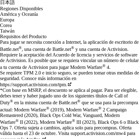
日本語
Regiones Disponibles
América y Oceanía
Europa
Corea
Taiwán
Requisitos del Producto
Para jugar se necesita conexión a Internet, la aplicación de escritorio de
®
®
Battle.net
, una cuenta de Battle.net
y una cuenta de Activision.
Requiere la aceptación del Acuerdo de licencia y servicios de software
de Activision. Es posible que se requiera vincular un número de celular
®
a tu cuenta de Activision para jugar Modern Warfare
4.
Se requiere TPM 2.0 e inicio seguro, se pueden tomar otras medidas de
seguridad. Conoce más información en
https://support.activision.com/tpm.
*Con base en MSRP, el descuento se aplica al pagar. Para ser elegible,
debes tener y haber jugado uno de los siguientes títulos de Call of
®
®
Duty
en la misma cuenta de Battle.net
que se usa para la precompra
®
®
actual: Modern Warfare
(2019), Modern Warfare
2 Campaign
Remastered (2020), Black Ops Cold War, Vanguard, Modern
®
®
Warfare
II (2022), Modern Warfare
III (2023), Black Ops 6 o Black
Ops 7. Oferta sujeta a cambios, aplica solo para precompras. Oferta
válida hasta el 23 de octubre. Visita support.activision.com/mw4 para