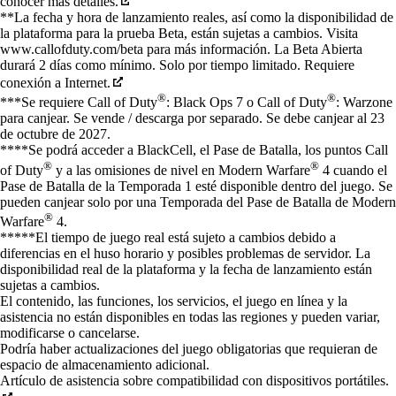
conocer más detalles.
**La fecha y hora de lanzamiento reales, así como la disponibilidad de
la plataforma para la prueba Beta, están sujetas a cambios. Visita
www.callofduty.com/beta para más información. La Beta Abierta
durará 2 días como mínimo. Solo por tiempo limitado. Requiere
conexión a Internet.
®
®
***Se requiere Call of Duty
: Black Ops 7 o Call of Duty
: Warzone
para canjear. Se vende / descarga por separado. Se debe canjear al 23
de octubre de 2027.
****Se podrá acceder a BlackCell, el Pase de Batalla, los puntos Call
®
®
of Duty
y a las omisiones de nivel en Modern Warfare
4 cuando el
Pase de Batalla de la Temporada 1 esté disponible dentro del juego. Se
pueden canjear solo por una Temporada del Pase de Batalla de Modern
®
Warfare
4.
*****El tiempo de juego real está sujeto a cambios debido a
diferencias en el huso horario y posibles problemas de servidor. La
disponibilidad real de la plataforma y la fecha de lanzamiento están
sujetas a cambios.
El contenido, las funciones, los servicios, el juego en línea y la
asistencia no están disponibles en todas las regiones y pueden variar,
modificarse o cancelarse.
Podría haber actualizaciones del juego obligatorias que requieran de
espacio de almacenamiento adicional.
Artículo de asistencia sobre compatibilidad con dispositivos portátiles.