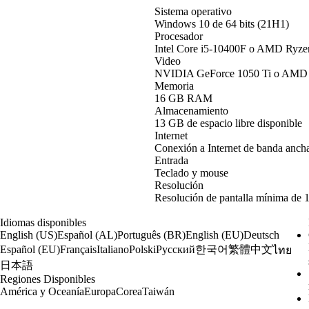
Sistema operativo
Windows 10 de 64 bits (21H1)
Procesador
Intel Core i5-10400F o AMD Ryz
Video
NVIDIA GeForce 1050 Ti o AMD
Memoria
16 GB RAM
Almacenamiento
13 GB de espacio libre disponible
Internet
Conexión a Internet de banda anch
Entrada
Teclado y mouse
Resolución
Resolución de pantalla mínima de 
Idiomas disponibles
English (US)
Español (AL)
Português (BR)
English (EU)
Deutsch
한국어
繁體中文
Español (EU)
Français
Italiano
Polski
Русский
ไทย
日本語
Regiones Disponibles
América y Oceanía
Europa
Corea
Taiwán