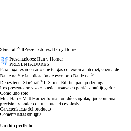
®
StarCraft
II
Presentadores: Han y Horner
Presentadores: Han y Horner
PRESENTADORES
Precio
Available actions
Para jugar es necesario que tengas conexión a internet, cuenta de
®
®
Battle.net
y la aplicación de escritorio Battle.net
.
®
Debes tener StarCraft
II Starter Edition para poder jugar.
Los presentadores solo pueden usarse en partidas multijugador.
Como uno solo
Mira Han y Matt Horner forman un dúo singular, que combina
precisión y poder con una audacia explosiva.
Características del producto
Comentaristas sin igual
Un dúo perfecto