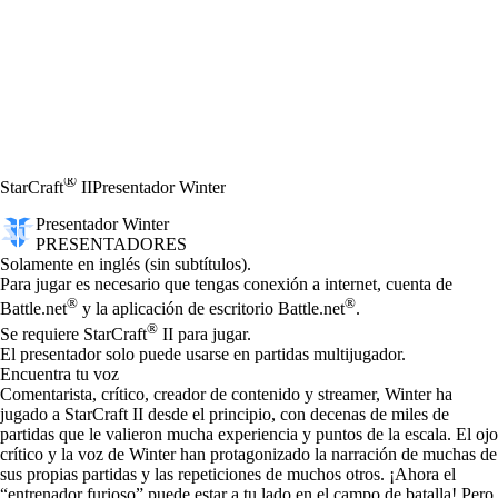
®
StarCraft
II
Presentador Winter
Presentador Winter
PRESENTADORES
Precio
Available actions
Solamente en inglés (sin subtítulos).
Para jugar es necesario que tengas conexión a internet, cuenta de
®
®
Battle.net
y la aplicación de escritorio Battle.net
.
®
Se requiere StarCraft
II para jugar.
El presentador solo puede usarse en partidas multijugador.
Encuentra tu voz
Comentarista, crítico, creador de contenido y streamer, Winter ha
jugado a StarCraft II desde el principio, con decenas de miles de
partidas que le valieron mucha experiencia y puntos de la escala. El ojo
crítico y la voz de Winter han protagonizado la narración de muchas de
sus propias partidas y las repeticiones de muchos otros. ¡Ahora el
“entrenador furioso” puede estar a tu lado en el campo de batalla! Pero