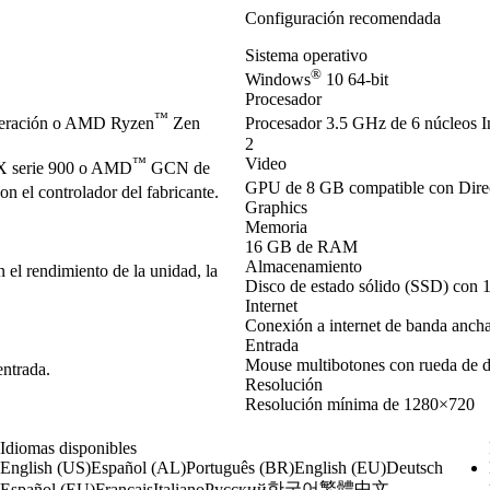
Configuración recomendada
Sistema operativo
®
Windows
10 64-bit
Procesador
™
neración o AMD Ryzen
Zen
Procesador 3.5 GHz de 6 núcleos I
2
™
Video
 serie 900 o AMD
GCN de
GPU de 8 GB compatible con Dir
 el controlador del fabricante.
Graphics
Memoria
16 GB de RAM
Almacenamiento
el rendimiento de la unidad, la
Disco de estado sólido (SSD) con 
Internet
Conexión a internet de banda anch
Entrada
Mouse multibotones con rueda de 
entrada.
Resolución
Resolución mínima de 1280×720
Idiomas disponibles
English (US)
Español (AL)
Português (BR)
English (EU)
Deutsch
한국어
繁體中文
Español (EU)
Français
Italiano
Русский