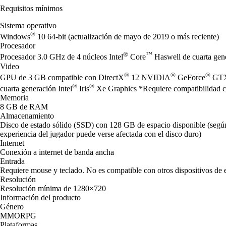
Requisitos mínimos
Sistema operativo
®
Windows
10 64-bit (actualización de mayo de 2019 o más reciente)
Procesador
®
™
Procesador 3.0 GHz de 4 núcleos Intel
Core
Haswell de cuarta ge
Video
®
®
®
GPU de 3 GB compatible con DirectX
12 NVIDIA
GeForce
GTX
®
®
cuarta generación Intel
Iris
Xe Graphics *Requiere compatibilidad con
Memoria
8 GB de RAM
Almacenamiento
Disco de estado sólido (SSD) con 128 GB de espacio disponible (según 
experiencia del jugador puede verse afectada con el disco duro)
Internet
Conexión a internet de banda ancha
Entrada
Requiere mouse y teclado. No es compatible con otros dispositivos de 
Resolución
Resolución mínima de 1280×720
Información del producto
Género
MMORPG
Plataformas