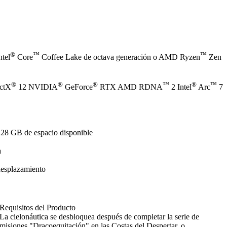
®
™
™
ntel
Core
Coffee Lake de octava generación o AMD Ryzen
Zen
®
®
®
™
®
™
ectX
12 NVIDIA
GeForce
RTX AMD RDNA
2 Intel
Arc
7
128 GB de espacio disponible
a
desplazamiento
Requisitos del Producto
La cielonáutica se desbloquea después de completar la serie de
misiones "Dracoequitación" en las Costas del Despertar, o