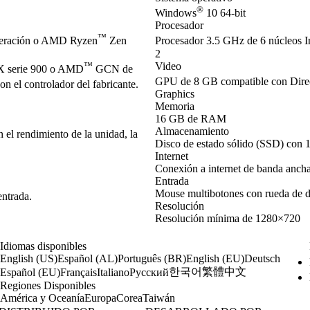
®
Windows
10 64-bit
Procesador
™
neración o AMD Ryzen
Zen
Procesador 3.5 GHz de 6 núcleos I
2
™
Video
 serie 900 o AMD
GCN de
GPU de 8 GB compatible con Dir
 el controlador del fabricante.
Graphics
Memoria
16 GB de RAM
Almacenamiento
el rendimiento de la unidad, la
Disco de estado sólido (SSD) con 
Internet
Conexión a internet de banda anch
Entrada
Mouse multibotones con rueda de 
entrada.
Resolución
Resolución mínima de 1280×720
Idiomas disponibles
English (US)
Español (AL)
Português (BR)
English (EU)
Deutsch
한국어
繁體中文
Español (EU)
Français
Italiano
Русский
Regiones Disponibles
América y Oceanía
Europa
Corea
Taiwán