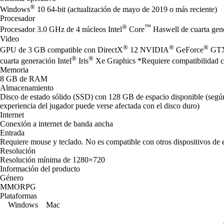
®
Windows
10 64-bit (actualización de mayo de 2019 o más reciente)
Procesador
®
™
Procesador 3.0 GHz de 4 núcleos Intel
Core
Haswell de cuarta ge
Video
®
®
®
GPU de 3 GB compatible con DirectX
12 NVIDIA
GeForce
GTX
®
®
cuarta generación Intel
Iris
Xe Graphics *Requiere compatibilidad con
Memoria
8 GB de RAM
Almacenamiento
Disco de estado sólido (SSD) con 128 GB de espacio disponible (según 
experiencia del jugador puede verse afectada con el disco duro)
Internet
Conexión a internet de banda ancha
Entrada
Requiere mouse y teclado. No es compatible con otros dispositivos de 
Resolución
Resolución mínima de 1280×720
Información del producto
Género
MMORPG
Plataformas
Windows
Mac