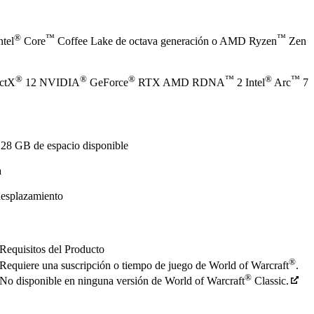
®
™
™
ntel
Core
Coffee Lake de octava generación o AMD Ryzen
Zen
®
®
®
™
®
™
ectX
12 NVIDIA
GeForce
RTX AMD RDNA
2 Intel
Arc
7
128 GB de espacio disponible
a
desplazamiento
Requisitos del Producto
®
Requiere una suscripción o tiempo de juego de World of Warcraft
.
®
No disponible en ninguna versión de World of Warcraft
Classic.