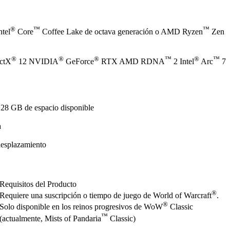
®
™
™
ntel
Core
Coffee Lake de octava generación o AMD Ryzen
Zen
®
®
®
™
®
™
ectX
12 NVIDIA
GeForce
RTX AMD RDNA
2 Intel
Arc
7
128 GB de espacio disponible
a
desplazamiento
Requisitos del Producto
®
Requiere una suscripción o tiempo de juego de World of Warcraft
.
®
Solo disponible en los reinos progresivos de WoW
Classic
™
(actualmente, Mists of Pandaria
Classic)