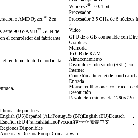
®
Windows
10 64-bit
Procesador
™
neración o AMD Ryzen
Zen
Procesador 3.5 GHz de 6 núcleos I
2
™
Video
 serie 900 o AMD
GCN de
GPU de 8 GB compatible con Dir
 el controlador del fabricante.
Graphics
Memoria
16 GB de RAM
Almacenamiento
el rendimiento de la unidad, la
Disco de estado sólido (SSD) con 
Internet
Conexión a internet de banda anch
Entrada
Mouse multibotones con rueda de 
entrada.
Resolución
Resolución mínima de 1280×720
Idiomas disponibles
English (US)
Español (AL)
Português (BR)
English (EU)
Deutsch
한국어
繁體中文
Español (EU)
Français
Italiano
Русский
Regiones Disponibles
América y Oceanía
Europa
Corea
Taiwán