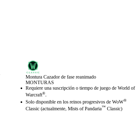
a
Montura Cazador de fase reanimado
MONTURAS
Precio
Available actions
Requiere una suscripción o tiempo de juego de World of
®
Warcraft
.
®
Solo disponible en los reinos progresivos de WoW
™
Classic (actualmente, Mists of Pandaria
Classic)