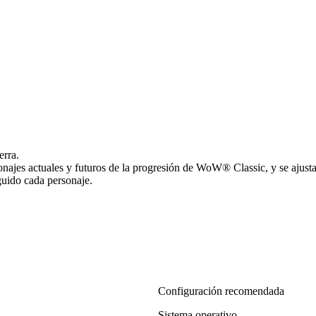
erra.
najes actuales y futuros de la progresión de WoW® Classic, y se ajust
uido cada personaje.
Configuración recomendada
Sistema operativo