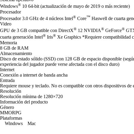
®
Windows
10 64-bit (actualización de mayo de 2019 o más reciente)
Procesador
®
™
Procesador 3.0 GHz de 4 núcleos Intel
Core
Haswell de cuarta ge
Video
®
®
®
GPU de 3 GB compatible con DirectX
12 NVIDIA
GeForce
GTX
®
®
cuarta generación Intel
Iris
Xe Graphics *Requiere compatibilidad con
Memoria
8 GB de RAM
Almacenamiento
Disco de estado sólido (SSD) con 128 GB de espacio disponible (según 
experiencia del jugador puede verse afectada con el disco duro)
Internet
Conexión a internet de banda ancha
Entrada
Requiere mouse y teclado. No es compatible con otros dispositivos de 
Resolución
Resolución mínima de 1280×720
Información del producto
Género
MMORPG
Plataformas
Windows
Mac