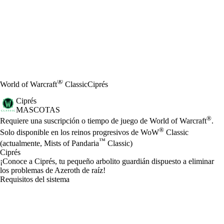
®
World of Warcraft
Classic
Ciprés
Ciprés
MASCOTAS
Precio
Available actions
®
Requiere una suscripción o tiempo de juego de World of Warcraft
.
®
Solo disponible en los reinos progresivos de WoW
Classic
™
(actualmente, Mists of Pandaria
Classic)
Ciprés
¡Conoce a Ciprés, tu pequeño arbolito guardián dispuesto a eliminar
los problemas de Azeroth de raíz!
Requisitos del sistema