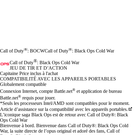
®
®
Call of Duty
: BOCW
Call of Duty
: Black Ops Cold War
®
Call of Duty
: Black Ops Cold War
JEU DE TIR ET D’ACTION
Product Notification
Capitaine Price inclus à l'achat
Prix
Available actions
COMPATIBILITÉ AVEC LES APPAREILS PORTABLES
Globalement compatible
®
Connexion Internet, compte Battle.net
et application de bureau
®
Battle.net
requis pour jouer.
*Seuls les processeurs Intel/AMD sont compatibles pour le moment.
Article d’assistance sur la compatibilité avec les appareils portables.
L’iconique saga Black Ops est de retour avec Call of Duty®: Black
Ops Cold War
Bienvenue à bord. Bienvenue dans Call of Duty®: Black Ops Cold
War, la suite directe de l’opus original et adoré des fans, Call of