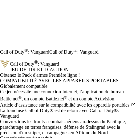
®
®
Call of Duty
: Vanguard
Call of Duty
: Vanguard
®
Call of Duty
: Vanguard
JEU DE TIR ET D’ACTION
Product Notification
Obtenez le Pack d'armes Première ligne !
Prix
Available actions
COMPATIBILITÉ AVEC LES APPAREILS PORTABLES
Globalement compatible
Ce jeu nécessite une connexion Internet, l’application de bureau
®
®
Battle.net
, un compte Battle.net
et un compte Activision.
Article d’assistance sur la compatibilité avec les appareils portables.
La franchise Call of Duty® est de retour avec Call of Duty®:
Vanguard
Couvrez tous les fronts : combats aériens au-dessus du Pacifique,
parachutage en terres françaises, défense de Stalingrad avec la
précision d'un sniper, et campagnes en Afrique du Nord.