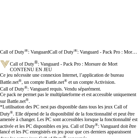
®
®
Call of Duty
: Vanguard
Call of Duty
: Vanguard - Pack Pro : Morsure de Mort
®
Call of Duty
: Vanguard - Pack Pro : Morsure de Mort
CONTENU EN JEU
Prix
Available actions
Ce jeu nécessite une connexion Internet, l’application de bureau
®
®
Battle.net
, un compte Battle.net
et un compte Activision.
®
Call of Duty
: Vanguard requis. Vendu séparément.
Ce pack ne permet pas le multiplateforme et est accessible uniquement
®
sur Battle.net
.
*Lutilisation des PC nest pas disponible dans tous les jeux Call of
®
Duty
. Elle dépend de la disponibilité de la fonctionnalité et peut être
amenée à changer. Les PC sont accessibles lorsque la fonctionnalité est
®
activée et les PC disponibles en jeu. Call of Duty
: Vanguard doit être
lancé et les PC enregistrés en jeu pour que ces derniers apparaissent
®