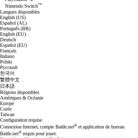
™
Nintendo Switch
Langues disponibles
English (US)
Español (AL)
Português (BR)
English (EU)
Deutsch
Español (EU)
Français
Italiano
Polski
Русский
한국어
繁體中文
日本語
Régions disponibles
Amériques & Océanie
Europe
Corée
Taïwan
Configuration requise
®
Connexion Internet, compte Battle.net
et application de bureau
®
Battle.net
requis pour jouer.