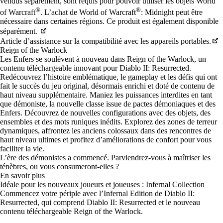
vendus séparément, sont requis pour pouvoir utiliser les objets World
®
®
of Warcraft
. L’achat de World of Warcraft
: Midnight peut être
nécessaire dans certaines régions. Ce produit est également disponible
séparément.
Article d’assistance sur la compatibilité avec les appareils portables.
Reign of the Warlock
Les Enfers se soulèvent à nouveau dans Reign of the Warlock, un
contenu téléchargeable innovant pour Diablo II: Resurrected.
Redécouvrez l’histoire emblématique, le gameplay et les défis qui ont
fait le succès du jeu original, désormais enrichi et doté de contenu de
haut niveau supplémentaire. Maniez les puissances interdites en tant
que démoniste, la nouvelle classe issue de pactes démoniaques et des
Enfers. Découvrez de nouvelles configurations avec des objets, des
ensembles et des mots runiques inédits. Explorez des zones de terreur
dynamiques, affrontez les anciens colossaux dans des rencontres de
haut niveau ultimes et profitez d’améliorations de confort pour vous
faciliter la vie.
L’ère des démonistes a commencé. Parviendrez-vous à maîtriser les
ténèbres, ou vous consumeront-elles ?
En savoir plus
Idéale pour les nouveaux joueurs et joueuses : Infernal Collection
Commencez votre périple avec l’Infernal Edition de Diablo II:
Resurrected, qui comprend Diablo II: Resurrected et le nouveau
contenu téléchargeable Reign of the Warlock.