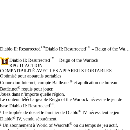
™
™
Diablo II: Resurrected
Diablo II: Resurrected
– Reign of the Warlock
™
Diablo II: Resurrected
– Reign of the Warlock
RPG D’ACTION
Prix
Available actions
COMPATIBILITÉ AVEC LES APPAREILS PORTABLES
Optimisé pour appareils portables
®
Connexion Internet, compte Battle.net
et application de bureau
®
Battle.net
requis pour jouer.
Jouez dans n’importe quelle région.
Le contenu téléchargeable Reign of the Warlock nécessite le jeu de
™
base Diablo II: Resurrected
.
®
¹ Le trophée de dos et le familier de Diablo
IV nécessitent le jeu
®
Diablo
IV, vendu séparément.
®
¹ Un abonnement à World of Warcraft
ou du temps de jeu actif,