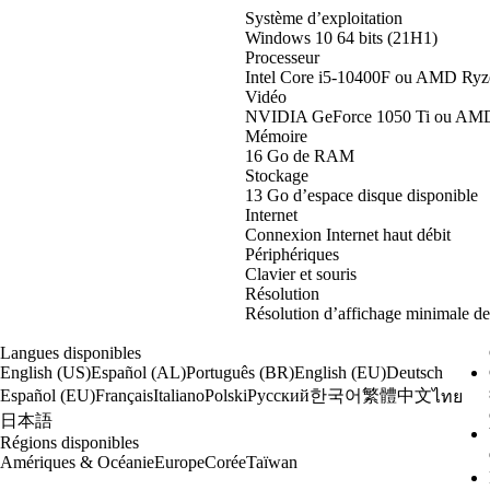
Système d’exploitation
Windows 10 64 bits (21H1)
Processeur
Intel Core i5-10400F ou AMD Ry
Vidéo
NVIDIA GeForce 1050 Ti ou AM
Mémoire
16 Go de RAM
Stockage
13 Go d’espace disque disponible
Internet
Connexion Internet haut débit
Périphériques
Clavier et souris
Résolution
Résolution d’affichage minimale d
Langues disponibles
English (US)
Español (AL)
Português (BR)
English (EU)
Deutsch
한국어
繁體中文
Español (EU)
Français
Italiano
Polski
Русский
ไทย
日本語
Régions disponibles
Amériques & Océanie
Europe
Corée
Taïwan