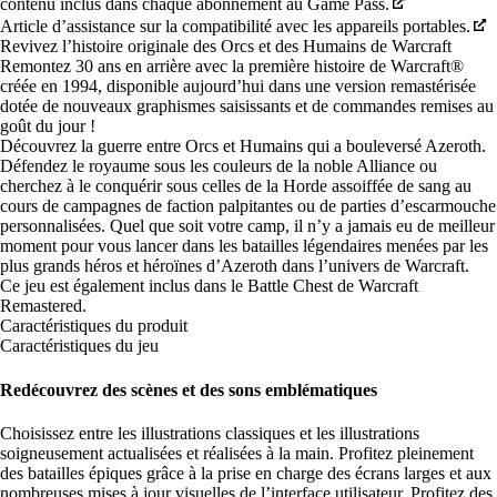
contenu inclus dans chaque abonnement au Game Pass.
Article d’assistance sur la compatibilité avec les appareils portables.
Revivez l’histoire originale des Orcs et des Humains de Warcraft
Remontez 30 ans en arrière avec la première histoire de Warcraft®
créée en 1994, disponible aujourd’hui dans une version remastérisée
dotée de nouveaux graphismes saisissants et de commandes remises au
goût du jour !
Découvrez la guerre entre Orcs et Humains qui a bouleversé Azeroth.
Défendez le royaume sous les couleurs de la noble Alliance ou
cherchez à le conquérir sous celles de la Horde assoiffée de sang au
cours de campagnes de faction palpitantes ou de parties d’escarmouche
personnalisées. Quel que soit votre camp, il n’y a jamais eu de meilleur
moment pour vous lancer dans les batailles légendaires menées par les
plus grands héros et héroïnes d’Azeroth dans l’univers de Warcraft.
Ce jeu est également inclus dans le
Battle Chest de Warcraft
Remastered
.
Caractéristiques du produit
Caractéristiques du jeu
Redécouvrez des scènes et des sons emblématiques
Choisissez entre les illustrations classiques et les illustrations
soigneusement actualisées et réalisées à la main. Profitez pleinement
des batailles épiques grâce à la prise en charge des écrans larges et aux
nombreuses mises à jour visuelles de l’interface utilisateur. Profitez des