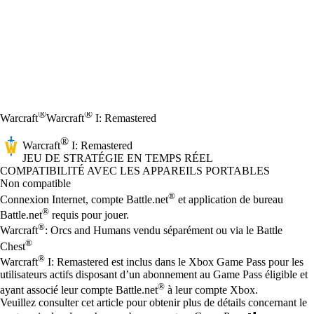
®
®
Warcraft
Warcraft
I: Remastered
®
Warcraft
I: Remastered
JEU DE STRATÉGIE EN TEMPS RÉEL
Prix
Available actions
COMPATIBILITÉ AVEC LES APPAREILS PORTABLES
Non compatible
®
Connexion Internet, compte Battle.net
et application de bureau
®
Battle.net
requis pour jouer.
®
Warcraft
: Orcs and Humans vendu séparément ou via le Battle
®
Chest
®
Warcraft
I: Remastered est inclus dans le Xbox Game Pass pour les
utilisateurs actifs disposant d’un abonnement au Game Pass éligible et
®
ayant associé leur compte Battle.net
à leur compte Xbox.
Veuillez consulter cet article pour obtenir plus de détails concernant le