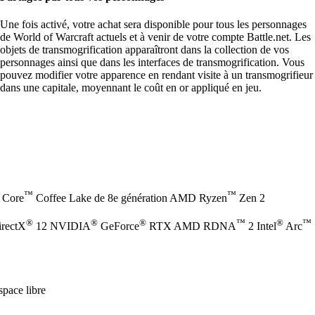
Une fois activé, votre achat sera disponible pour tous les personnages
de World of Warcraft actuels et à venir de votre compte Battle.net. Les
objets de transmogrification apparaîtront dans la collection de vos
personnages ainsi que dans les interfaces de transmogrification. Vous
pouvez modifier votre apparence en rendant visite à un transmogrifieur
dans une capitale, moyennant le coût en or appliqué en jeu.
™
™
Core
Coffee Lake de 8e génération AMD Ryzen
Zen 2
®
®
®
™
®
™
irectX
12 NVIDIA
GeForce
RTX AMD RDNA
2 Intel
Arc
pace libre