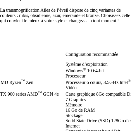
La transmogrification Ailes de l’éveil dispose de cinq variantes de
couleurs : rubis, obsidienne, azur, émeraude et bronze. Choisissez celle
qui convient le mieux à votre style et changez-la à tout moment !
Configuration recommandée
Système d’exploitation
®
Windows
10 64-bit
Processeur
™
®
 AMD Ryzen
Zen
Processeur 6 cœurs, 3.5GHz Intel
Vidéo
™
TX 900 series AMD
GCN 4e
Carte graphique 8Go compatible D
7 Graphics
Mémoire
16 Go de RAM
Stockage
Solid State Drive (SSD) 128Go d'es
Internet