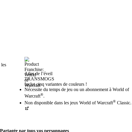
 les
Ailes de l’éveil
TRANSMOGS
Product Notification
Inclut cinq variantes de couleurs !
Prix
Available actions
Nécessite du temps de jeu ou un abonnement à World of
®
Warcraft
.
®
Non disponible dans les jeux World of Warcraft
Classic.
Partagée par tous vos personnages