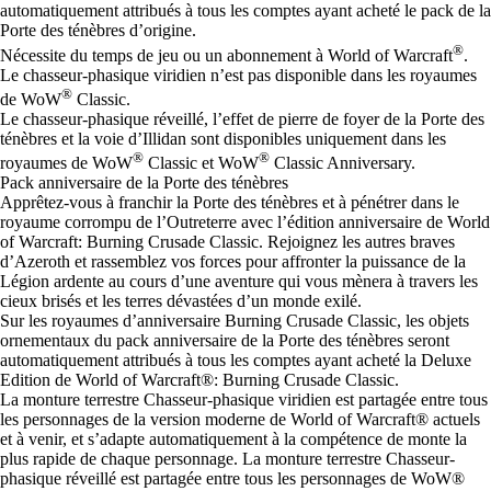
automatiquement attribués à tous les comptes ayant acheté le pack de la
Porte des ténèbres d’origine.
®
Nécessite du temps de jeu ou un abonnement à World of Warcraft
.
Le chasseur-phasique viridien n’est pas disponible dans les royaumes
®
de WoW
Classic.
Le chasseur-phasique réveillé, l’effet de pierre de foyer de la Porte des
ténèbres et la voie d’Illidan sont disponibles uniquement dans les
®
®
royaumes de WoW
Classic et WoW
Classic Anniversary.
Pack anniversaire de la Porte des ténèbres
Apprêtez-vous à franchir la Porte des ténèbres et à pénétrer dans le
royaume corrompu de l’Outreterre avec l’édition anniversaire de World
of Warcraft: Burning Crusade Classic. Rejoignez les autres braves
d’Azeroth et rassemblez vos forces pour affronter la puissance de la
Légion ardente au cours d’une aventure qui vous mènera à travers les
cieux brisés et les terres dévastées d’un monde exilé.
Sur les royaumes d’anniversaire Burning Crusade Classic, les objets
ornementaux du pack anniversaire de la Porte des ténèbres seront
automatiquement attribués à tous les comptes ayant acheté la Deluxe
Edition de World of Warcraft®: Burning Crusade Classic.
La monture terrestre Chasseur-phasique viridien est partagée entre tous
les personnages de la version moderne de World of Warcraft® actuels
et à venir, et s’adapte automatiquement à la compétence de monte la
plus rapide de chaque personnage. La monture terrestre Chasseur-
phasique réveillé est partagée entre tous les personnages de WoW®