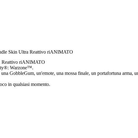
Bundle Skin Ultra Reattivo riANIMATO
tra Reattivo riANIMATO
 Duty®: Warzone™.
ma, una GobbleGum, un'emote, una mossa finale, un portafortuna arma, 
gioco in qualsiasi momento.