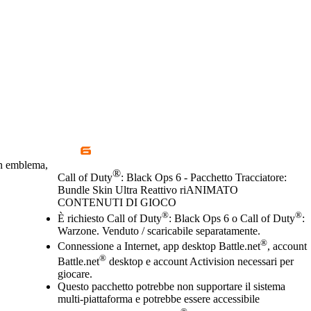
un emblema,
®
Call of Duty
: Black Ops 6 - Pacchetto Tracciatore:
Bundle Skin Ultra Reattivo riANIMATO
CONTENUTI DI GIOCO
Prezzo
Available actions
®
®
È richiesto Call of Duty
: Black Ops 6 o Call of Duty
:
Warzone. Venduto / scaricabile separatamente.
®
Connessione a Internet, app desktop Battle.net
, account
®
Battle.net
desktop e account Activision necessari per
giocare.
Questo pacchetto potrebbe non supportare il sistema
multi-piattaforma e potrebbe essere accessibile
®