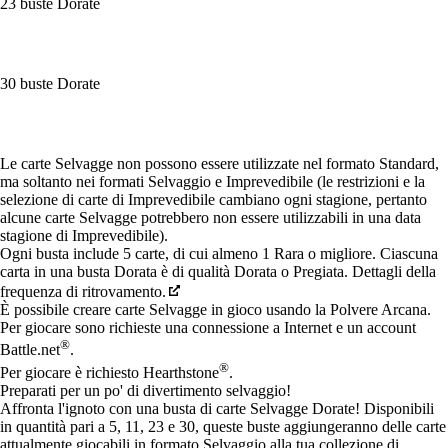
23 buste Dorate
30 buste Dorate
Available actions
Le carte Selvagge non possono essere utilizzate nel formato Standard,
ma soltanto nei formati Selvaggio e Imprevedibile (le restrizioni e la
selezione di carte di Imprevedibile cambiano ogni stagione, pertanto
alcune carte Selvagge potrebbero non essere utilizzabili in una data
stagione di Imprevedibile).
Ogni busta include 5 carte, di cui almeno 1 Rara o migliore. Ciascuna
carta in una busta Dorata è di qualità Dorata o Pregiata. Dettagli della
frequenza di ritrovamento.
È possibile creare carte Selvagge in gioco usando la Polvere Arcana.
Per giocare sono richieste una connessione a Internet e un account
®
Battle.net
.
®
Per giocare è richiesto Hearthstone
.
Preparati per un po' di divertimento selvaggio!
Affronta l'ignoto con una busta di carte Selvagge Dorate! Disponibili
in quantità pari a 5, 11, 23 e 30, queste buste aggiungeranno delle carte
attualmente giocabili in formato Selvaggio alla tua collezione di