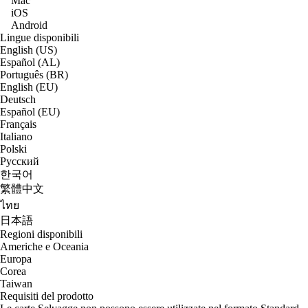
Mac
iOS
Android
Lingue disponibili
English (US)
Español (AL)
Português (BR)
English (EU)
Deutsch
Español (EU)
Français
Italiano
Polski
Русский
한국어
繁體中文
ไทย
日本語
Regioni disponibili
Americhe e Oceania
Europa
Corea
Taiwan
Requisiti del prodotto