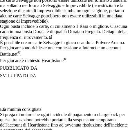
Le carte Selvagge non possono essere utilizzate nel formato Standard,
ma soltanto nei formati Selvaggio e Imprevedibile (le restrizioni e la
selezione di carte di Imprevedibile cambiano ogni stagione, pertanto
alcune carte Selvagge potrebbero non essere utilizzabili in una data
stagione di Imprevedibile).
Ogni busta include 5 carte, di cui almeno 1 Rara o migliore. Ciascuna
carta in una busta Dorata è di qualità Dorata o Pregiata. Dettagli della
frequenza di ritrovamento.
È possibile creare carte Selvagge in gioco usando la Polvere Arcana.
Per giocare sono richieste una connessione a Internet e un account
®
Battle.net
.
®
Per giocare è richiesto Hearthstone
.
PUBBLICATO DA
SVILUPPATO DA
Età minima consigliata
Si prega di notare che ogni incidente di pagamento o chargeback per
questa transazione potrebbe portare alla sospensione temporanea
dell'account di Hearthstone fino ad avvenuta risoluzione dell'incidente