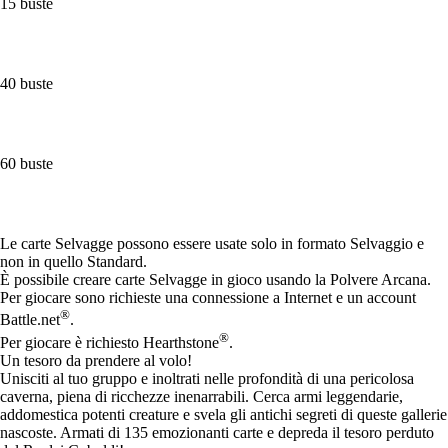
15 buste
40 buste
60 buste
Available actions
Le carte Selvagge possono essere usate solo in formato Selvaggio e
non in quello Standard.
È possibile creare carte Selvagge in gioco usando la Polvere Arcana.
Per giocare sono richieste una connessione a Internet e un account
®
Battle.net
.
®
Per giocare è richiesto Hearthstone
.
Un tesoro da prendere al volo!
Unisciti al tuo gruppo e inoltrati nelle profondità di una pericolosa
caverna, piena di ricchezze inenarrabili. Cerca armi leggendarie,
addomestica potenti creature e svela gli antichi segreti di queste gallerie
nascoste. Armati di 135 emozionanti carte e depreda il tesoro perduto