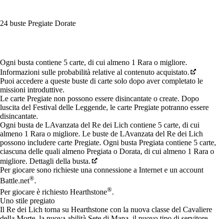
24 buste Pregiate Dorate
Available actions
Ogni busta contiene 5 carte, di cui almeno 1 Rara o migliore.
Informazioni sulle probabilità relative al contenuto acquistato.
Puoi accedere a queste buste di carte solo dopo aver completato le
missioni introduttive.
Le carte Pregiate non possono essere disincantate o create. Dopo
luscita del Festival delle Leggende, le carte Pregiate potranno essere
disincantate.
Ogni busta de LAvanzata del Re dei Lich contiene 5 carte, di cui
almeno 1 Rara o migliore. Le buste de LAvanzata del Re dei Lich
possono includere carte Pregiate. Ogni busta Pregiata contiene 5 carte,
ciascuna delle quali almeno Pregiata o Dorata, di cui almeno 1 Rara o
migliore. Dettagli della busta.
Per giocare sono richieste una connessione a Internet e un account
®
Battle.net
.
®
Per giocare è richiesto Hearthstone
.
Uno stile pregiato
Il Re dei Lich torna su Hearthstone con la nuova classe del Cavaliere
della Morte, la nuova abilità Sete di Mana, il nuovo tipo di servitore