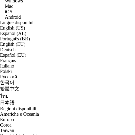
Windows
Mac
iOS
Android
Lingue disponibili
English (US)
Español (AL)
Português (BR)
English (EU)
Deutsch
Español (EU)
Français
Italiano
Polski
Русский
한국어
繁體中文
ไทย
日本語
Regioni disponibili
Americhe e Oceania
Europa
Corea
Taiwan