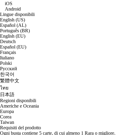
iOS
Android
Lingue disponibili
English (US)
Español (AL)
Português (BR)
English (EU)
Deutsch
Español (EU)
Français
Italiano
Polski
Русский
한국어
繁體中文
ไทย
日本語
Regioni disponibili
Americhe e Oceania
Europa
Corea
Taiwan
Requisiti del prodotto
Ogni busta contiene 5 carte, di cui almeno 1 Rara o migliore.