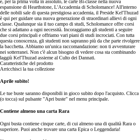
e, per la prima volta in assoluto, le carte Bi-classe nella nuova
espansione di Hearthstone, L'Accademia di Scholomance! All'interno
delle nobili sale di questa prestigiosa accademia, il Preside Kel'Thuzad
è qui per guidare una nuova generazione di straordinari allievi di ogni
classe. Qualunque sia il tuo campo di studi, Scholomance offre corsi
che si adattano a ogni necessità. Incoraggiamo gli studenti a seguire
due corsi principali e offriamo vari piani di studi incrociati. Con tutta
questa conoscenza, gli studenti non sapranno più da che parte rivolgere
la bacchetta. Abbiamo un'unica raccomandazione: non ti avventurare
nei sotterranei. Non c'è alcun bisogno di vedere cosa sta combinando
laggiù Kel'Thuzad assieme al Culto dei Dannati.
Caratteristiche del prodotto
Arricchisci la tua collezione
Aprile subito!
Le tue buste saranno disponibili in gioco subito dopo l'acquisto. Clicca
(o tocca) sul pulsante "Apri buste" nel menu principale.
Contiene almeno una carta Rara
Ogni busta contiene cinque carte, di cui almeno una di qualità Rara o
superiore. Puoi anche trovare una carta Epica o Leggendaria!