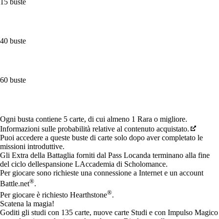
15 buste
40 buste
60 buste
Available actions
Ogni busta contiene 5 carte, di cui almeno 1 Rara o migliore.
Informazioni sulle probabilità relative al contenuto acquistato.
Puoi accedere a queste buste di carte solo dopo aver completato le
missioni introduttive.
Gli Extra della Battaglia forniti dal Pass Locanda terminano alla fine
del ciclo dellespansione LAccademia di Scholomance.
Per giocare sono richieste una connessione a Internet e un account
®
Battle.net
.
®
Per giocare è richiesto Hearthstone
.
Scatena la magia!
Goditi gli studi con 135 carte, nuove carte Studi e con Impulso Magico